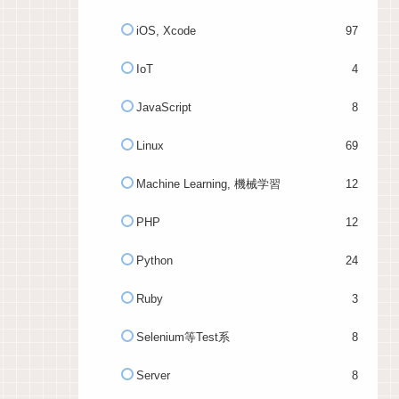
iOS, Xcode
97
IoT
4
JavaScript
8
Linux
69
Machine Learning, 機械学習
12
PHP
12
Python
24
Ruby
3
Selenium等Test系
8
Server
8