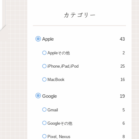
カテゴリー
Apple
43
Appleその他
2
iPhone,iPad,iPod
25
MacBook
16
Google
19
Gmail
5
Googleその他
6
Pixel, Nexus
8