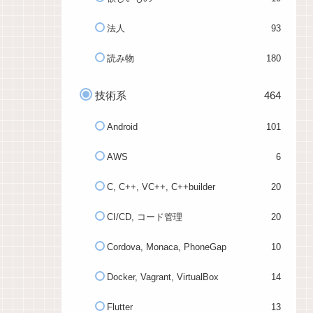
法人
93
読み物
180
技術系
464
Android
101
AWS
6
C, C++, VC++, C++builder
20
CI/CD, コード管理
20
Cordova, Monaca, PhoneGap
10
Docker, Vagrant, VirtualBox
14
Flutter
13