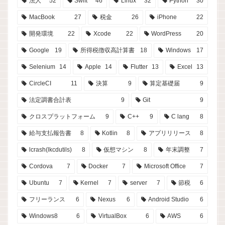
法人
52
Swift
46
Linux
32
Python
30
MacBook
27
税金
26
iPhone
22
開発環境
22
Xcode
22
WordPress
20
Google
19
所得税徴収高計算書
18
Windows
17
Selenium
14
Apple
14
Flutter
13
Excel
13
CircleCI
11
決算
9
算定基礎届
9
法定調書合計表
9
Git
9
クロスプラットフォーム
9
C++
9
C lang
8
給与支払報告書
8
Kotlin
8
アプリリリース
8
lcrash(lkcdutils)
8
仮想マシン
8
年末調整
7
Cordova
7
Docker
7
Microsoft Office
7
Ubuntu
7
Kernel
7
server
7
節税
6
フリーランス
6
Nexus
6
Android Studio
6
Windows8
6
VirtualBox
6
AWS
6