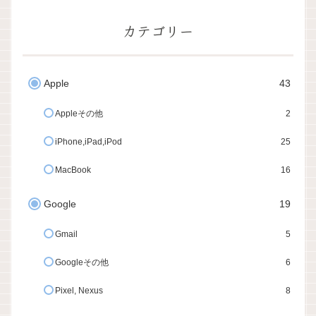
カテゴリー
Apple
43
Appleその他
2
iPhone,iPad,iPod
25
MacBook
16
Google
19
Gmail
5
Googleその他
6
Pixel, Nexus
8