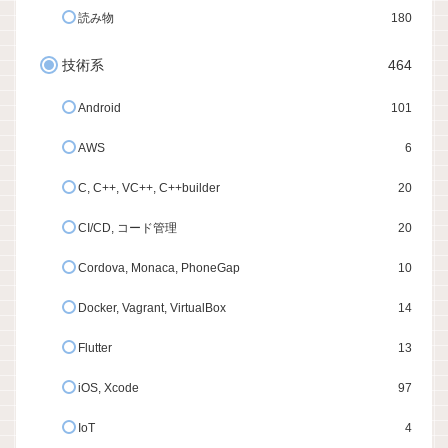
読み物
180
技術系
464
Android
101
AWS
6
C, C++, VC++, C++builder
20
CI/CD, コード管理
20
Cordova, Monaca, PhoneGap
10
Docker, Vagrant, VirtualBox
14
Flutter
13
iOS, Xcode
97
IoT
4