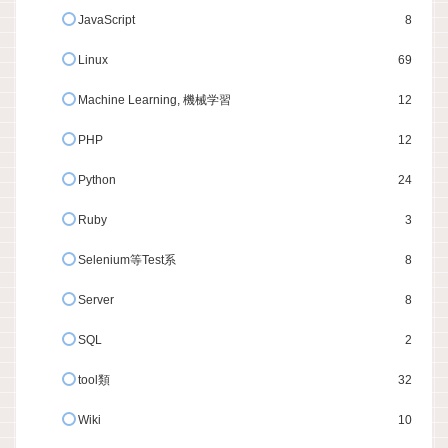
JavaScript
8
Linux
69
Machine Learning, 機械学習
12
PHP
12
Python
24
Ruby
3
Selenium等Test系
8
Server
8
SQL
2
tool類
32
Wiki
10