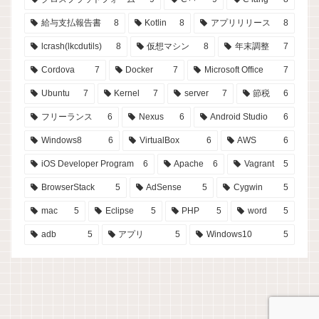
給与支払報告書
8
Kotlin
8
アプリリリース
8
lcrash(lkcdutils)
8
仮想マシン
8
年末調整
7
Cordova
7
Docker
7
Microsoft Office
7
Ubuntu
7
Kernel
7
server
7
節税
6
フリーランス
6
Nexus
6
Android Studio
6
Windows8
6
VirtualBox
6
AWS
6
iOS Developer Program
6
Apache
6
Vagrant
5
BrowserStack
5
AdSense
5
Cygwin
5
mac
5
Eclipse
5
PHP
5
word
5
adb
5
アプリ
5
Windows10
5