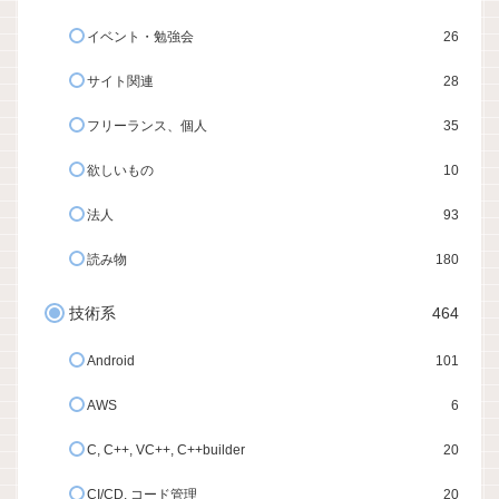
イベント・勉強会
26
サイト関連
28
フリーランス、個人
35
欲しいもの
10
法人
93
読み物
180
技術系
464
Android
101
AWS
6
C, C++, VC++, C++builder
20
CI/CD, コード管理
20