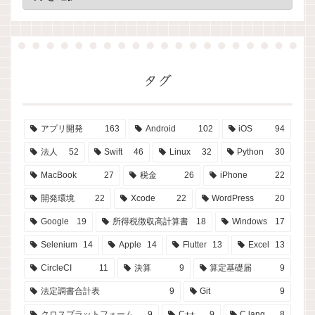
タグ
アプリ開発
163
Android
102
iOS
94
法人
52
Swift
46
Linux
32
Python
30
MacBook
27
税金
26
iPhone
22
開発環境
22
Xcode
22
WordPress
20
Google
19
所得税徴収高計算書
18
Windows
17
Selenium
14
Apple
14
Flutter
13
Excel
13
CircleCI
11
決算
9
算定基礎届
9
法定調書合計表
9
Git
9
クロスプラットフォーム
9
C++
9
C lang
8