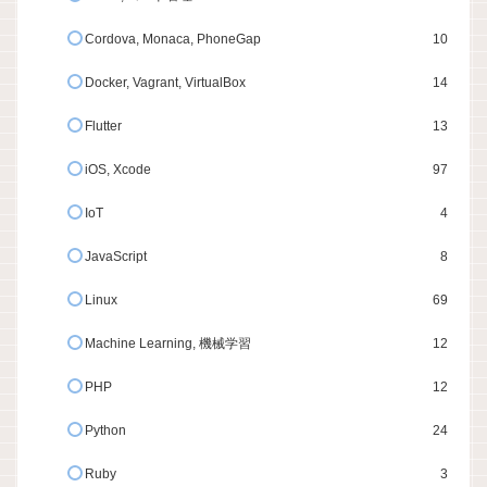
Cordova, Monaca, PhoneGap
10
Docker, Vagrant, VirtualBox
14
Flutter
13
iOS, Xcode
97
IoT
4
JavaScript
8
Linux
69
Machine Learning, 機械学習
12
PHP
12
Python
24
Ruby
3