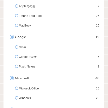
Appleその他
2
iPhone,iPad,iPod
25
MacBook
16
Google
19
Gmail
5
Googleその他
6
Pixel, Nexus
8
Microsoft
40
Microsoft Office
15
Windows
25