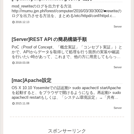
mod_rewriteのログを出力する方法
http://mumu.jpn.ph/forest/computer/2016/03/30/3002/■rewriteの
ログを出力させる方法を、まとめる/etc/httpd/conf/httpd.c...
2016.12.13
Server
[Server]REST API の簡易構築手順
PoC（Proof of Concept、「概念実証」「コンセプト実証」）と
かで、APIからデータを取得して処理を行う箇所の実装や確認
を行いたい時があって、これまで、他の方に用意してもらって
いましたが、それだと動きが遅くなってしまうので、自...
2019.03.08
Server
[mac]Apache設定
OS X 10.10 Yosemiteでの話起動> sudo apachectl startApache
を起動すると、をブラウザで開けるようになる。再起動> sudo
apachectl restartもしくは、「システム環境設定」→「共有...
2015.11.08
Server
スポンサーリンク