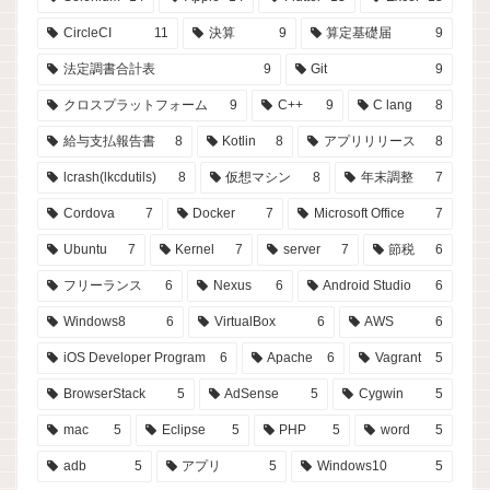
CircleCI
11
決算
9
算定基礎届
9
法定調書合計表
9
Git
9
クロスプラットフォーム
9
C++
9
C lang
8
給与支払報告書
8
Kotlin
8
アプリリリース
8
lcrash(lkcdutils)
8
仮想マシン
8
年末調整
7
Cordova
7
Docker
7
Microsoft Office
7
Ubuntu
7
Kernel
7
server
7
節税
6
フリーランス
6
Nexus
6
Android Studio
6
Windows8
6
VirtualBox
6
AWS
6
iOS Developer Program
6
Apache
6
Vagrant
5
BrowserStack
5
AdSense
5
Cygwin
5
mac
5
Eclipse
5
PHP
5
word
5
adb
5
アプリ
5
Windows10
5