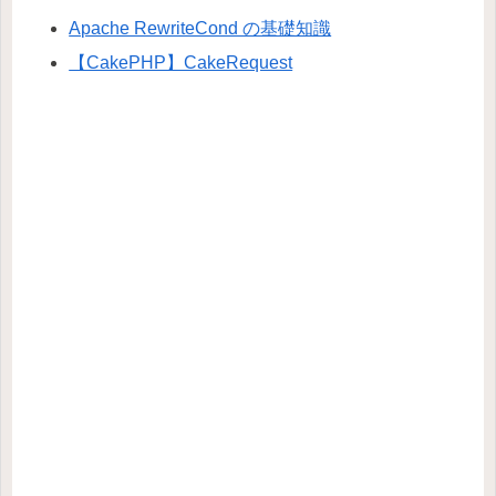
Apache RewriteCond の基礎知識
【CakePHP】CakeRequest