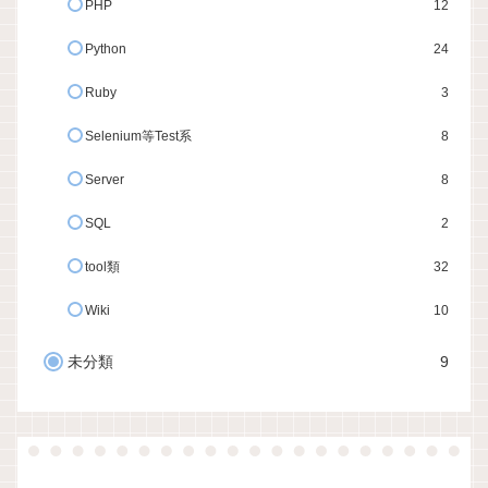
PHP
12
Python
24
Ruby
3
Selenium等Test系
8
Server
8
SQL
2
tool類
32
Wiki
10
未分類
9