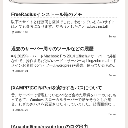
FreeRadiusインストール時のメモ
以下のサイトとほぼ同じ症状でした。わかっている方のサイト
はとても参考になります。やろうとしたことradtest install
2016.10.01
Server
過去のサーバー周りのツールなどの履歴
■今2015年・ハードMacbook Pro 2014 13inch※サーバーは外部
なので、操作するだけのハード・サーバーwpblogzoho mail・ド
メインお名前.com・ツールwordpress■過去、使っていたもの・
ハード自作パソ...
2016.05.24
Server
[XAMPP]CGIやPerlを実行するパスについて
昔、サーバーで管理していたcgiなど含めた環境をローカルにも
ってきて、Windowsのローカルサーバーで動かそうとした場
合、わざわざパスを変更させたりしていました。結構面倒な対
応だったので、Windows側で対策ができないか調べました。■
2016.03.21
対...
Server
[Apache]/tmp/rewrite.log のログ出力