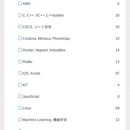
AWS
6
C, C++, VC++, C++builder
20
CI/CD, コード管理
20
Cordova, Monaca, PhoneGap
10
Docker, Vagrant, VirtualBox
14
Flutter
13
iOS, Xcode
97
IoT
4
JavaScript
8
Linux
69
Machine Learning, 機械学習
12