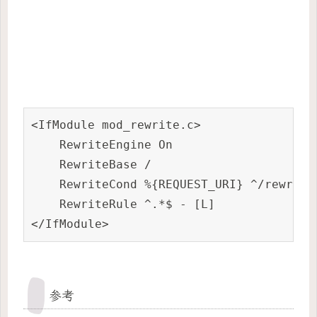
<IfModule mod_rewrite.c>

    RewriteEngine On

    RewriteBase /

    RewriteCond %{REQUEST_URI} ^/rewrited
    RewriteRule ^.*$ - [L]

</IfModule>
参考