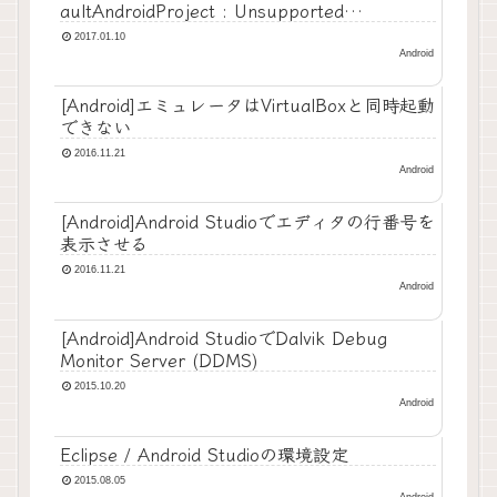
aultAndroidProject : Unsupported
major.minor version 52.0
2017.01.10
Android
[Android]エミュレータはVirtualBoxと同時起動
できない
2016.11.21
Android
[Android]Android Studioでエディタの行番号を
表示させる
2016.11.21
Android
[Android]Android StudioでDalvik Debug
Monitor Server (DDMS)
2015.10.20
Android
Eclipse / Android Studioの環境設定
2015.08.05