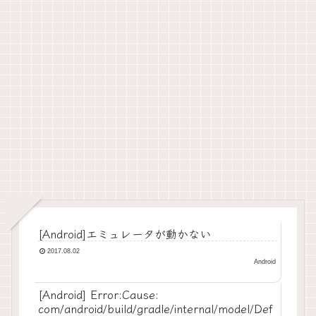
[Android]エミュレータが動かない
2017.08.02
Android
[Android] Error:Cause:
com/android/build/gradle/internal/model/Def