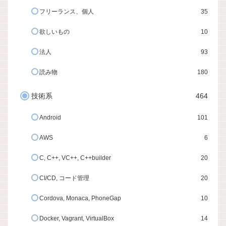
フリーランス、個人
35
欲しいもの
10
法人
93
読み物
180
技術系
464
Android
101
AWS
6
C, C++, VC++, C++builder
20
CI/CD, コード管理
20
Cordova, Monaca, PhoneGap
10
Docker, Vagrant, VirtualBox
14