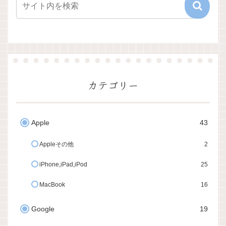
カテゴリー
Apple
43
Appleその他
2
iPhone,iPad,iPod
25
MacBook
16
Google
19