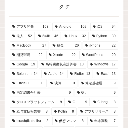
タグ
アプリ開発
163
Android
102
iOS
94
法人
52
Swift
46
Linux
32
Python
30
MacBook
27
税金
26
iPhone
22
開発環境
22
Xcode
22
WordPress
20
Google
19
所得税徴収高計算書
18
Windows
17
Selenium
14
Apple
14
Flutter
13
Excel
13
CircleCI
11
決算
9
算定基礎届
9
法定調書合計表
9
Git
9
クロスプラットフォーム
9
C++
9
C lang
8
給与支払報告書
8
Kotlin
8
アプリリリース
8
lcrash(lkcdutils)
8
仮想マシン
8
年末調整
7