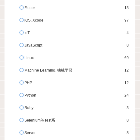
Flutter
13
iOS, Xcode
97
IoT
4
JavaScript
8
Linux
69
Machine Learning, 機械学習
12
PHP
12
Python
24
Ruby
3
Selenium等Test系
8
Server
8