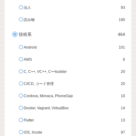
法人
93
読み物
180
技術系
464
Android
101
AWS
6
C, C++, VC++, C++builder
20
CI/CD, コード管理
20
Cordova, Monaca, PhoneGap
10
Docker, Vagrant, VirtualBox
14
Flutter
13
iOS, Xcode
97