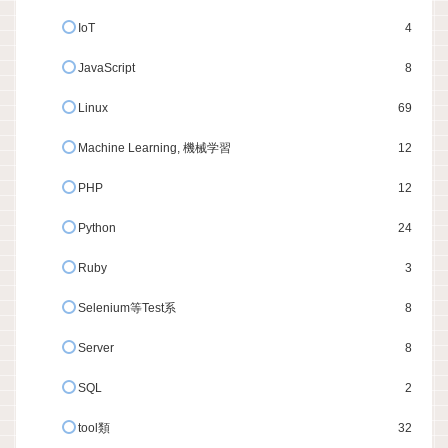
IoT
4
JavaScript
8
Linux
69
Machine Learning, 機械学習
12
PHP
12
Python
24
Ruby
3
Selenium等Test系
8
Server
8
SQL
2
tool類
32