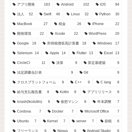
アプリ開発
163
Android
102
iOS
94
法人
52
Swift
46
Linux
32
Python
30
MacBook
27
税金
26
iPhone
22
開発環境
22
Xcode
22
WordPress
20
Google
19
所得税徴収高計算書
18
Windows
17
Selenium
14
Apple
14
Flutter
13
Excel
13
CircleCI
11
決算
9
算定基礎届
9
法定調書合計表
9
Git
9
クロスプラットフォーム
9
C++
9
C lang
8
給与支払報告書
8
Kotlin
8
アプリリリース
8
lcrash(lkcdutils)
8
仮想マシン
8
年末調整
7
Cordova
7
Docker
7
Microsoft Office
7
Ubuntu
7
Kernel
7
server
7
節税
6
フリーランス
6
Nexus
6
Android Studio
6