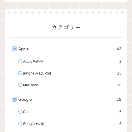
カテゴリー
Apple
43
Appleその他
2
iPhone,iPad,iPod
25
MacBook
16
Google
19
Gmail
5
Googleその他
6