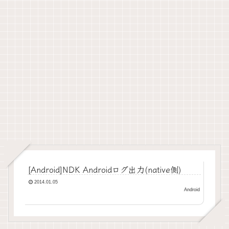
[Android]NDK Androidログ出力(native側)
2014.01.05
Android