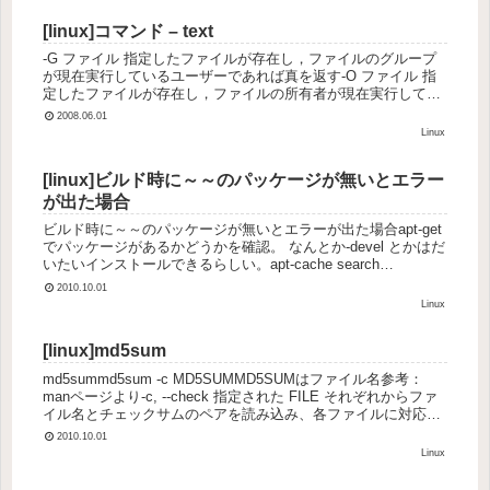
[linux]コマンド – text
-G ファイル 指定したファイルが存在し，ファイルのグループ
が現在実行しているユーザーであれば真を返す-O ファイル 指
定したファイルが存在し，ファイルの所有者が現在実行してい
るユーザーであれば真を返す-S ファイル 指定したファイルが
2008.06.01
存在...
Linux
[linux]ビルド時に～～のパッケージが無いとエラー
が出た場合
ビルド時に～～のパッケージが無いとエラーが出た場合apt-get
でパッケージがあるかどうかを確認。 なんとか-devel とかはだ
いたいインストールできるらしい。apt-cache search
preprogram依存のループprogr...
2010.10.01
Linux
[linux]md5sum
md5summd5sum -c MD5SUMMD5SUMはファイル名参考：
manページより-c, --check 指定された FILE それぞれからファ
イル名とチェックサムのペアを読み込み、各ファイルに対応す
るチェックサムが正しいかどうか ...
2010.10.01
Linux