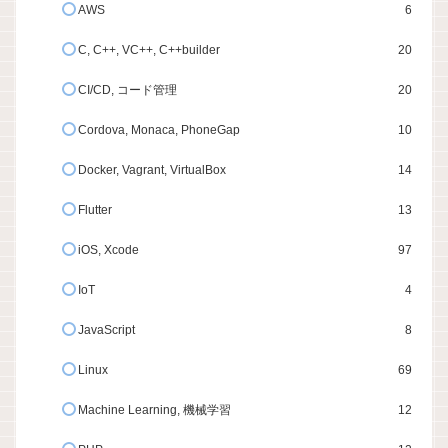
AWS
6
C, C++, VC++, C++builder
20
CI/CD, コード管理
20
Cordova, Monaca, PhoneGap
10
Docker, Vagrant, VirtualBox
14
Flutter
13
iOS, Xcode
97
IoT
4
JavaScript
8
Linux
69
Machine Learning, 機械学習
12