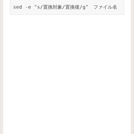
sed -e "s/置換対象/置換後/g"　ファイル名