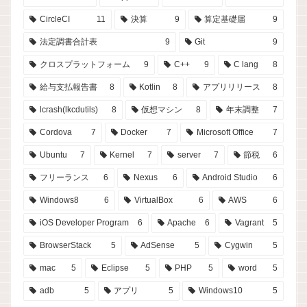
CircleCI
11
決算
9
算定基礎届
9
法定調書合計表
9
Git
9
クロスプラットフォーム
9
C++
9
C lang
8
給与支払報告書
8
Kotlin
8
アプリリリース
8
lcrash(lkcdutils)
8
仮想マシン
8
年末調整
7
Cordova
7
Docker
7
Microsoft Office
7
Ubuntu
7
Kernel
7
server
7
節税
6
フリーランス
6
Nexus
6
Android Studio
6
Windows8
6
VirtualBox
6
AWS
6
iOS Developer Program
6
Apache
6
Vagrant
5
BrowserStack
5
AdSense
5
Cygwin
5
mac
5
Eclipse
5
PHP
5
word
5
adb
5
アプリ
5
Windows10
5