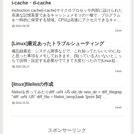
i-cache・d-cache
instruction cache(i-cache)マイクロプロセッサ内部に設けられた
高速な記憶装置であるキャッシュメモリの一種で、プログラム
を一時的に保管する領域。CPUは高速にアクセスできるキャッ
シュメモリに使用頻度の高いデータを蓄積し...
2010.09.03
Linux
[Linux]最近あったトラブルシューティング
備忘録最近、システム障害などで、これ知ってたらいいのにね
と思った事項をメモしておきます。(知っている人いないとこっ
ちで説明・設定する必要がでてきて大変だったので)Linux起動
時にシェルを実行する方法systemd （今はinitじゃないん...
2022.06.27
Linux
[linux]filelistの作成
filelistを作ってみたりdiff -urN -U5 old_dir new_dir > diff_filegrep
"diff -urN -U5" diff_file > filelist_temp1awk '{print $4}' ...
2010.10.01
Linux
スポンサーリンク