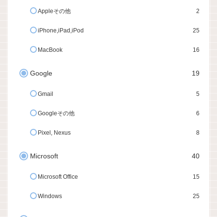
Appleその他
2
iPhone,iPad,iPod
25
MacBook
16
Google
19
Gmail
5
Googleその他
6
Pixel, Nexus
8
Microsoft
40
Microsoft Office
15
Windows
25