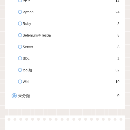
PHP
12
Python
24
Ruby
3
Selenium等Test系
8
Server
8
SQL
2
tool類
32
Wiki
10
未分類
9