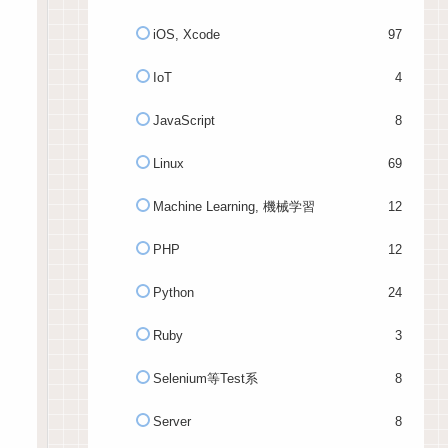
iOS, Xcode
97
IoT
4
JavaScript
8
Linux
69
Machine Learning, 機械学習
12
PHP
12
Python
24
Ruby
3
Selenium等Test系
8
Server
8