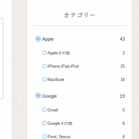
カテゴリー
Apple
43
Appleその他
2
iPhone,iPad,iPod
25
MacBook
16
Google
19
Gmail
5
Googleその他
6
Pixel, Nexus
8