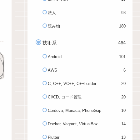
法人
93
読み物
180
技術系
464
Android
101
AWS
6
C, C++, VC++, C++builder
20
CI/CD, コード管理
20
Cordova, Monaca, PhoneGap
10
Docker, Vagrant, VirtualBox
14
Flutter
13