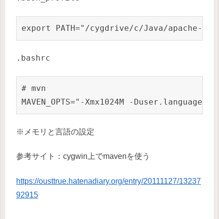
export PATH="/cygdrive/c/Java/apache-mav
.bashrc
# mvn

MAVEN_OPTS="-Xmx1024M -Duser.language=en
※メモリと言語の設定
参考サイト：cygwin上でmavenを使う
https://ousttrue.hatenadiary.org/entry/20111127/13237
92915