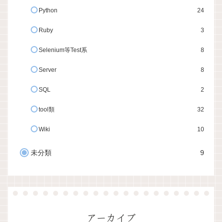
Python
24
Ruby
3
Selenium等Test系
8
Server
8
SQL
2
tool類
32
Wiki
10
未分類
9
アーカイブ