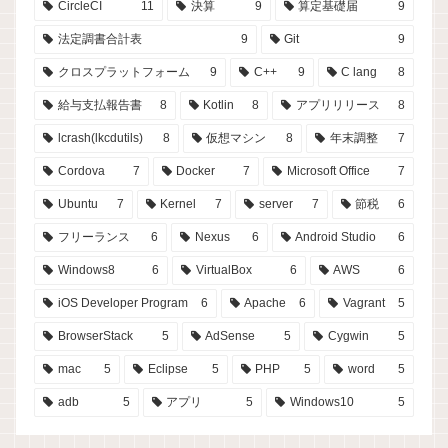
CircleCI
11
決算
9
算定基礎届
9
法定調書合計表
9
Git
9
クロスプラットフォーム
9
C++
9
C lang
8
給与支払報告書
8
Kotlin
8
アプリリリース
8
lcrash(lkcdutils)
8
仮想マシン
8
年末調整
7
Cordova
7
Docker
7
Microsoft Office
7
Ubuntu
7
Kernel
7
server
7
節税
6
フリーランス
6
Nexus
6
Android Studio
6
Windows8
6
VirtualBox
6
AWS
6
iOS Developer Program
6
Apache
6
Vagrant
5
BrowserStack
5
AdSense
5
Cygwin
5
mac
5
Eclipse
5
PHP
5
word
5
adb
5
アプリ
5
Windows10
5