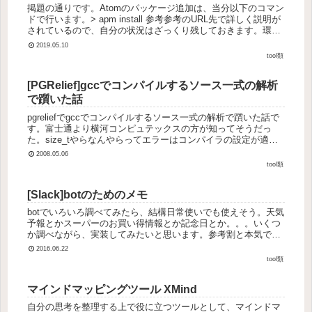
掲題の通りです。Atomのパッケージ追加は、当分以下のコマン
ドで行います。> apm install 参考参考のURL先で詳しく説明が
されているので、自分の状況はざっくり残しておきます。環境
Windows10Atom 1.36.1内容ユーザ...
2019.05.10
tool類
[PGRelief]gccでコンパイルするソース一式の解析
で躓いた話
pgreliefでgccでコンパイルするソース一式の解析で躓いた話で
す。富士通より横河コンピュテックスの方が知ってそうだっ
た。size_tやらなんやらってエラーはコンパイラの設定が適切
でないかららしい。ここをいじればGCC4とか他のコンパイ...
2008.05.06
tool類
[Slack]botのためのメモ
botでいろいろ調べてみたら、結構日常使いでも使えそう。天気
予報とかスーパーのお買い得情報とか記念日とか。。。いくつ
か調べながら、実装してみたいと思います。参考割と本気で家
庭用Slack Botを作ってみた（リンク切れ）このサイトに載って
2016.06.22
い...
tool類
マインドマッピングツール XMind
自分の思考を整理する上で役に立つツールとして、マインドマ