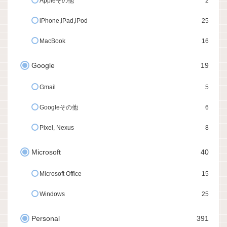
Appleその他
2
iPhone,iPad,iPod
25
MacBook
16
Google
19
Gmail
5
Googleその他
6
Pixel, Nexus
8
Microsoft
40
Microsoft Office
15
Windows
25
Personal
391