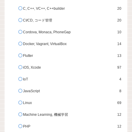
C, C++, VC++, C++builder
20
CI/CD, コード管理
20
Cordova, Monaca, PhoneGap
10
Docker, Vagrant, VirtualBox
14
Flutter
13
iOS, Xcode
97
IoT
4
JavaScript
8
Linux
69
Machine Learning, 機械学習
12
PHP
12