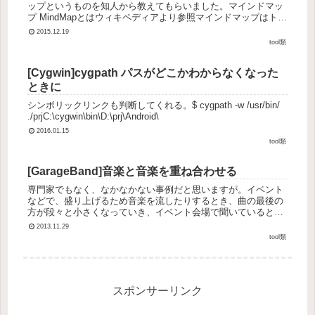
ップというものを知人から教えてもらいました。マインドマッ
プ MindMapとはウィキペディアより参照マインドマップはトニ
ー・ブザン(Tony Buzan)が提唱した思考・発想法の一つ。...
2015.12.19
tool類
[Cygwin]cygpath パスがどこかわからなくなった
ときに
シンボリックリンクも判断してくれる。$ cygpath -w /usr/bin/
./prjC:\cygwin\bin\D:\prj\Android\
2016.01.15
tool類
[GarageBand]音楽と音楽を重ね合わせる
専門家でもなく、なかなかない事例だと思いますが。イベント
などで、盛り上げるため音楽を流したりするとき、曲の最後の
方が段々と小さくなっていき、イベント会場で聞いていると、
（音が小さい状態が続いて）無音状態に感じることがありま
2013.11.29
す。DJを用意した...
tool類
スポンサーリンク