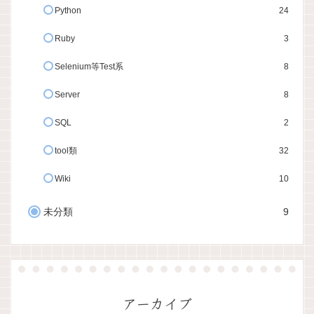
Python
24
Ruby
3
Selenium等Test系
8
Server
8
SQL
2
tool類
32
Wiki
10
未分類
9
アーカイブ