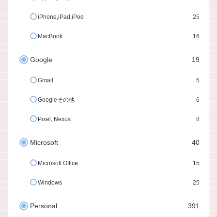
iPhone,iPad,iPod
25
MacBook
16
Google
19
Gmail
5
Googleその他
6
Pixel, Nexus
8
Microsoft
40
Microsoft Office
15
Windows
25
Personal
391