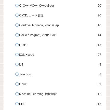
C, C++, VC++, C++builder
20
CI/CD, コード管理
20
Cordova, Monaca, PhoneGap
10
Docker, Vagrant, VirtualBox
14
Flutter
13
iOS, Xcode
97
IoT
4
JavaScript
8
Linux
69
Machine Learning, 機械学習
12
PHP
12