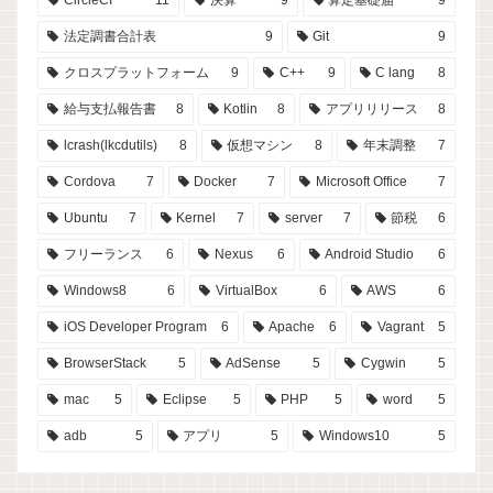
CircleCI
11
決算
9
算定基礎届
9
法定調書合計表
9
Git
9
クロスプラットフォーム
9
C++
9
C lang
8
給与支払報告書
8
Kotlin
8
アプリリリース
8
lcrash(lkcdutils)
8
仮想マシン
8
年末調整
7
Cordova
7
Docker
7
Microsoft Office
7
Ubuntu
7
Kernel
7
server
7
節税
6
フリーランス
6
Nexus
6
Android Studio
6
Windows8
6
VirtualBox
6
AWS
6
iOS Developer Program
6
Apache
6
Vagrant
5
BrowserStack
5
AdSense
5
Cygwin
5
mac
5
Eclipse
5
PHP
5
word
5
adb
5
アプリ
5
Windows10
5