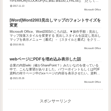
=IFERROR(VLOOKUP(A1,$f$1:$f$100,1,FALSE), "")としてあ
げれば、#N/Aエラーの文字は表示されず、”...
2017.11.13
Microsoft Office
[Word]Word2003見出しマップのフォントサイズを
変更
Microsoft Office、Word2003のころの話。▼操作手順：見出し
マップ段落スタイルを変更する 見出しスタイルを設定し見出し
マップを表示メニュー［書式］－［スタイルと書式］をクリッ
ク［スタイルと書式］作業ウィンドウ－［表示］欄...
2010.06.01
Microsoft Office
webページにPDFを埋め込み表示した話
企業の内部wiki（確かSharePoint？）みたいなのを使っている
中で、こんな要望がありました。パワーポイントもしくはPDF
資料の何十ページ中のxxページの内容を表示させたい。資料フ
ァイルもそのまま置くが、読者にダウンロードしてもらい開...
2021.05.26
Microsoft Office
スポンサーリンク