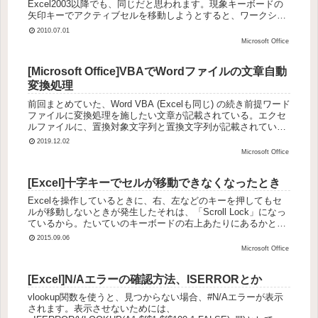
Excel2003以降でも、同じだと思われます。現象キーボードの
矢印キーでアクティブセルを移動しようとすると、ワークシー
トがスクロールしてしまって、アクティブセルの...
2010.07.01
Microsoft Office
[Microsoft Office]VBAでWordファイルの文章自動
変換処理
前回まとめていた、Word VBA (Excelも同じ) の続き前提ワード
ファイルに変換処理を施したい文章が記載されている。エクセ
ルファイルに、置換対象文字列と置換文字列が記載されてい
る。wordのマクロ有効文書（docm）で処理している。...
2019.12.02
Microsoft Office
[Excel]十字キーでセルが移動できなくなったとき
Excelを操作しているときに、右、左などのキーを押してもセ
ルが移動しないときが発生したそれは、「Scroll Lock」になっ
ているから。たいていのキーボードの右上あたりにあるかと思
います。この症状が起きた時、忘れていることが多いので、
2015.09.06
地...
Microsoft Office
[Excel]N/Aエラーの確認方法、ISERRORとか
vlookup関数を使うと、見つからない場合、#N/Aエラーが表示
されます。表示させないためには、