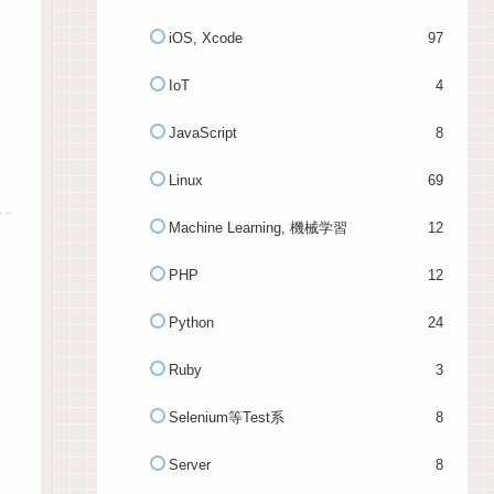
iOS, Xcode
97
IoT
4
JavaScript
8
Linux
69
Machine Learning, 機械学習
12
PHP
12
Python
24
Ruby
3
Selenium等Test系
8
Server
8