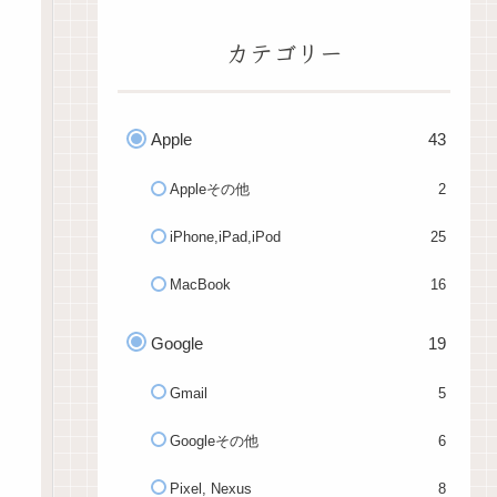
カテゴリー
Apple
43
Appleその他
2
iPhone,iPad,iPod
25
MacBook
16
Google
19
Gmail
5
Googleその他
6
Pixel, Nexus
8