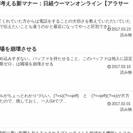
てくれていた方からは電話をすることの大切さを教えていただいていた
で伝えたいことも違うのかと最近になってやっと区別できた。
2017.03.23
読み物
職場を崩壊させる
め込みすぎない。バッファを持たせること。このバッファは他人に設定
業ゼロ」は職場を崩壊させる
2017.03.10
読み物
かりづらい。(?=s)(?<=jeff) と (?<=jeff)(?=s)が片方
で、残しておく。一人Gitでブ...
2017.02.01
読み物
、目や睡眠に悪い影響を与えるとされるブルーライトを低減する機能ヘルスケ