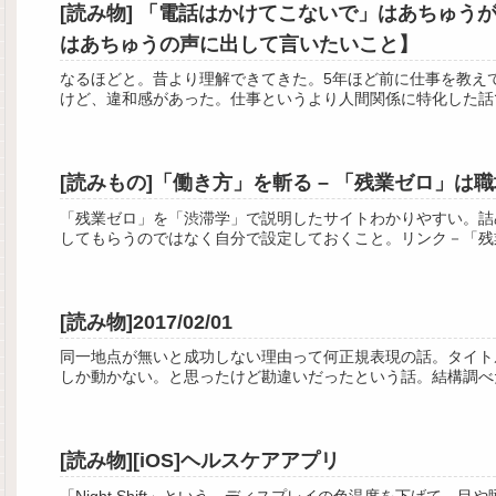
[読み物] 「電話はかけてこないで」はあちゅうが考える新マナー：日経ウーマンオンライン【アラサー
はあちゅうの声に出して言いたいこと】
なるほどと。昔より理解できてきた。5年ほど前に仕事を教え
けど、違和感があった。仕事というより人間関係に特化した話
[読みもの]「働き方」を斬る – 「残業ゼロ」は
「残業ゼロ」を「渋滞学」で説明したサイトわかりやすい。詰
してもらうのではなく自分で設定しておくこと。リンク－「残
[読み物]2017/02/01
同一地点が無いと成功しない理由って何正規表現の話。タイトルがちょっとわ
しか動かない。と思ったけど勘違いだったという話。結構調べたの
[読み物][iOS]ヘルスケアアプリ
「Night Shift」という、ディスプレイの色温度を下げて