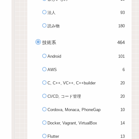
法人
93
読み物
180
技術系
464
Android
101
AWS
6
C, C++, VC++, C++builder
20
CI/CD, コード管理
20
Cordova, Monaca, PhoneGap
10
Docker, Vagrant, VirtualBox
14
Flutter
13