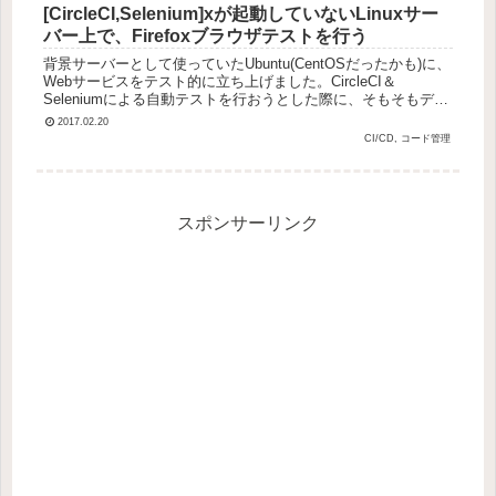
[CircleCI,Selenium]xが起動していないLinuxサー
バー上で、Firefoxブラウザテストを行う
背景サーバーとして使っていたUbuntu(CentOSだったかも)に、
Webサービスをテスト的に立ち上げました。CircleCI＆
Seleniumによる自動テストを行おうとした際に、そもそもディ
スプレイに写せるような設定にしていなかったので...
2017.02.20
CI/CD, コード管理
スポンサーリンク