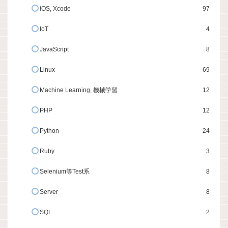
iOS, Xcode
97
IoT
4
JavaScript
8
Linux
69
Machine Learning, 機械学習
12
PHP
12
Python
24
Ruby
3
Selenium等Test系
8
Server
8
SQL
2