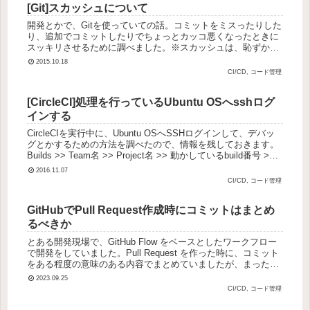
[Git]スカッシュについて
開発とかで、Gitを使っていての話。コミットをミスったりした
り、追加でコミットしたりでちょっとカッコ悪くなったときに
スッキリさせるために調べました。※スカッシュは、恥ずかし
いコミットメッセージや無駄なコミットが蓄積していた場合で
2015.10.18
も、まとめて...
CI/CD, コード管理
[CircleCI]処理を行っているUbuntu OSへsshログ
インする
CircleCIを実行中に、Ubuntu OSへSSHログインして、デバッ
グとかするための方法を調べたので、情報を残しておきます。
Builds >> Team名 >> Project名 >> 動かしているbuild番号 >>
Debug v...
2016.11.07
CI/CD, コード管理
GitHubでPull Request作成時にコミットはまとめ
るべきか
とある開発現場で、GitHub Flow をベースとしたワークフロー
で開発をしていました。Pull Request を作った時に、コミット
をある程度の意味のある内容でまとめていましたが、まったく
まとめないという方法もあるようなので、ちょっと...
2023.09.25
CI/CD, コード管理