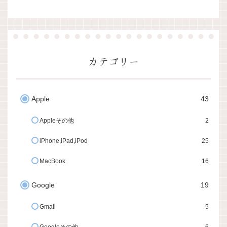
カテゴリー
Apple
43
Appleその他
2
iPhone,iPad,iPod
25
MacBook
16
Google
19
Gmail
5