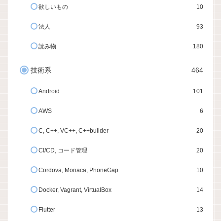
欲しいもの
10
法人
93
読み物
180
技術系
464
Android
101
AWS
6
C, C++, VC++, C++builder
20
CI/CD, コード管理
20
Cordova, Monaca, PhoneGap
10
Docker, Vagrant, VirtualBox
14
Flutter
13