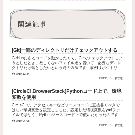
関連記事
[Git]一部のディレクトリだけチェックアウトする
GitHubにあるコードを動かしたくて、Gitでチェックアウトしよ
うとしたとき、欲しくないファイル達を省いて、必要なディレ
クトリだけ落としたいという時の方法です。事例リポジトリ
https://github.com/USER_NAME/Rep...
2019.12.24
CI/CD, コード管理
[CircleCI,BrowserStack]Pythonコード上で、環境
変数を使用
CircleCIで、アクセスキーなどソースコードに直接書くべきで
はない環境変数を設定しました。設定した環境変数をymlファ
イルではなく、Pythonソースコード上で使いたかったのです
が、やり方にはまったので、やり方を残しておきます。環境変
2019.04.08
数...
CI/CD, コード管理