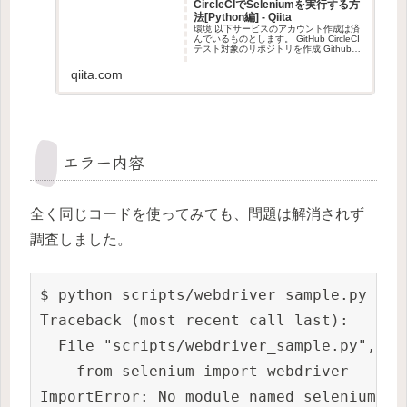
CircleCIでSeleniumを実行する方
法[Python編] - Qiita
環境 以下サービスのアカウント作成は済
んでいるものとします。 GitHub CircleCI
テスト対象のリポジトリを作成 Github上
でソースコードを管理するリポジトリを
作成します。 今回は全て無料で実施する
qiita.com
ため、公開状態のリポジトリを...
エラー内容
全く同じコードを使ってみても、問題は解消されず
調査しました。
$ python scripts/webdriver_sample.py

Traceback (most recent call last):

  File "scripts/webdriver_sample.py", lin
    from selenium import webdriver

ImportError: No module named selenium
