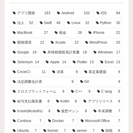
アプリ開発
163
Android
102
iOS
94
法人
52
Swift
46
Linux
32
Python
30
MacBook
27
税金
26
iPhone
22
開発環境
22
Xcode
22
WordPress
20
Google
19
所得税徴収高計算書
18
Windows
17
Selenium
14
Apple
14
Flutter
13
Excel
13
CircleCI
11
決算
9
算定基礎届
9
法定調書合計表
9
Git
9
クロスプラットフォーム
9
C++
9
C lang
8
給与支払報告書
8
Kotlin
8
アプリリリース
8
lcrash(lkcdutils)
8
仮想マシン
8
年末調整
7
Cordova
7
Docker
7
Microsoft Office
7
Ubuntu
7
Kernel
7
server
7
節税
6