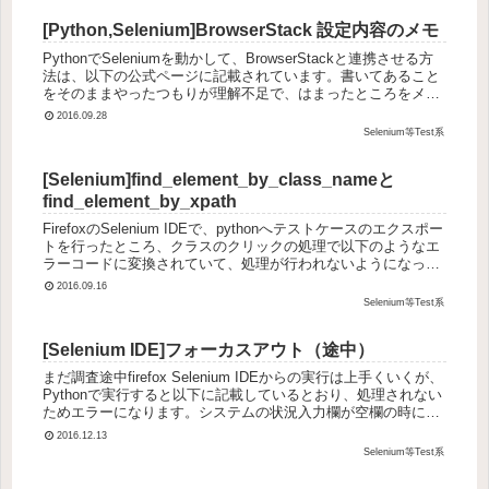
[Python,Selenium]BrowserStack 設定内容のメモ
PythonでSeleniumを動かして、BrowserStackと連携させる方
法は、以下の公式ページに記載されています。書いてあること
をそのままやったつもりが理解不足で、はまったところをメモ
していきます。書いてみるとしょーもないハマり方を...
2016.09.28
Selenium等Test系
[Selenium]find_element_by_class_nameと
find_element_by_xpath
FirefoxのSelenium IDEで、pythonへテストケースのエクスポー
トを行ったところ、クラスのクリックの処理で以下のようなエ
ラーコードに変換されていて、処理が行われないようになって
いた。# ERROR: Caught exce...
2016.09.16
Selenium等Test系
[Selenium IDE]フォーカスアウト（途中）
まだ調査途中firefox Selenium IDEからの実行は上手くいくが、
Pythonで実行すると以下に記載しているとおり、処理されない
ためエラーになります。システムの状況入力欄が空欄の時には
ボタンは押せないようになっている入力された後...
2016.12.13
Selenium等Test系