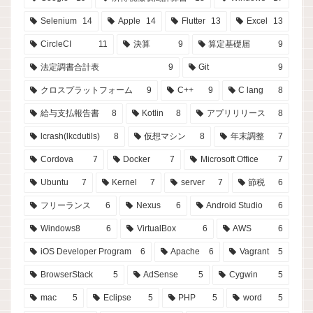
Selenium
14
Apple
14
Flutter
13
Excel
13
CircleCI
11
決算
9
算定基礎届
9
法定調書合計表
9
Git
9
クロスプラットフォーム
9
C++
9
C lang
8
給与支払報告書
8
Kotlin
8
アプリリリース
8
lcrash(lkcdutils)
8
仮想マシン
8
年末調整
7
Cordova
7
Docker
7
Microsoft Office
7
Ubuntu
7
Kernel
7
server
7
節税
6
フリーランス
6
Nexus
6
Android Studio
6
Windows8
6
VirtualBox
6
AWS
6
iOS Developer Program
6
Apache
6
Vagrant
5
BrowserStack
5
AdSense
5
Cygwin
5
mac
5
Eclipse
5
PHP
5
word
5