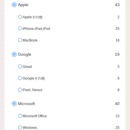
Apple
43
Appleその他
2
iPhone,iPad,iPod
25
MacBook
16
Google
19
Gmail
5
Googleその他
6
Pixel, Nexus
8
Microsoft
40
Microsoft Office
15
Windows
25