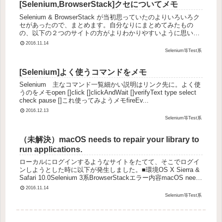
[Selenium,BrowserStack]クセについてメモ
Selenium & BrowserStack が当初思っていたのよりいろいろク
セがあったので、まとめます。自分なりにまとめてみたもの
の、以下の２つのサイトの方がよりわかりやすいように思いま
す。■実行環境Selenium 3系Browser...
2016.11.14
Selenium等Test系
[Selenium]よく使うコマンドをメモ
Selenium 主なコマンド一覧細かい説明はリンク先に。よく使
うのをメモopen []click []clickAndWait []verifyText type select
check pause []これ使ってみようメモfireEv...
2016.12.13
Selenium等Test系
（未解決）macOS needs to repair your library to
run applications.
ローカルにログインするようなサイトをたてて、そこでログイ
ンしようとした時に以下が発生しました。■環境OS X Sierra &
Safari 10.0Selenium 3系BrowserStackエラー内容macOS needs
to re...
2016.11.14
Selenium等Test系