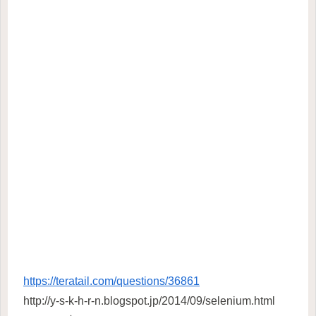
https://teratail.com/questions/36861
http://y-s-k-h-r-n.blogspot.jp/2014/09/selenium.html