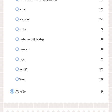
PHP
12
Python
24
Ruby
3
Selenium等Test系
8
Server
8
SQL
2
tool類
32
Wiki
10
未分類
9