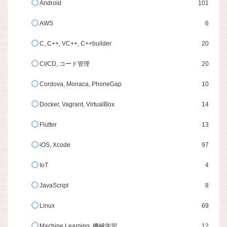
Android
101
AWS
6
C, C++, VC++, C++builder
20
CI/CD, コード管理
20
Cordova, Monaca, PhoneGap
10
Docker, Vagrant, VirtualBox
14
Flutter
13
iOS, Xcode
97
IoT
4
JavaScript
8
Linux
69
Machine Learning, 機械学習
12