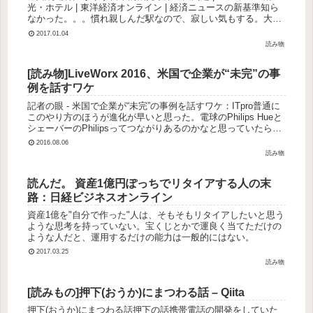
光・ホテル | 東洋経済オンライン | 経済ニュースの新基準知ら
なかった。。。慣れ親しんだ駅なので、寂しい気もする。大本
の問題点の話は確かにそうだなと思うけど、原宿駅について
2017.01.04
は、自...
読み物
[読み物]LiveWorx 2016、米国で企業が“未完”の事
例を話すワケ
記者の眼 - 米国で企業が“未完”の事例を話すワケ：ITpro普通に
このやり方のほうが進化が早いと思った。電球のPhilips Hueと
シェーバーのPhilipsってつながりあるのかなと思っていたら、
同じ企業っぽい。
2016.08.06
読み物
読んだ。 資産1億円ぽっちでリタイアする人の末
路：日経ビジネスオンライン
資産1億を"自分で作った"人は、そもそもリタイアしたいと思う
ような思考を持っていない。宝くじとかで運良く当てただけの
ような人だと、運用するだけの能力は一般的にはない。
2017.03.25
読み物
[読みもの]押下(おうか)にまつわる話 – Qiita
押下(おうか)にまつわる話押下の話携帯電話の開発をしていた