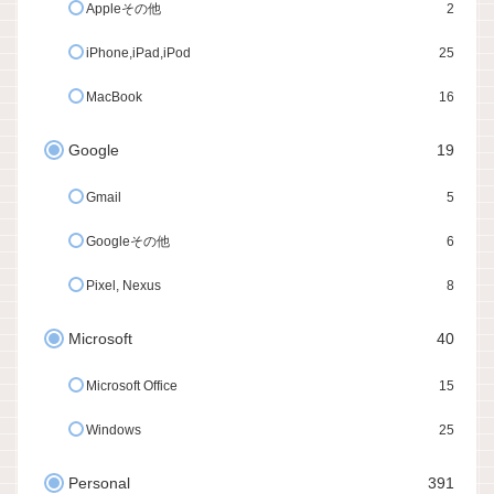
Appleその他
2
iPhone,iPad,iPod
25
MacBook
16
Google
19
Gmail
5
Googleその他
6
Pixel, Nexus
8
Microsoft
40
Microsoft Office
15
Windows
25
Personal
391