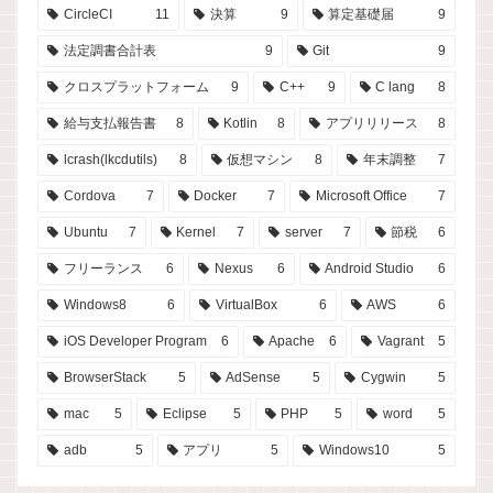
CircleCI
11
決算
9
算定基礎届
9
法定調書合計表
9
Git
9
クロスプラットフォーム
9
C++
9
C lang
8
給与支払報告書
8
Kotlin
8
アプリリリース
8
lcrash(lkcdutils)
8
仮想マシン
8
年末調整
7
Cordova
7
Docker
7
Microsoft Office
7
Ubuntu
7
Kernel
7
server
7
節税
6
フリーランス
6
Nexus
6
Android Studio
6
Windows8
6
VirtualBox
6
AWS
6
iOS Developer Program
6
Apache
6
Vagrant
5
BrowserStack
5
AdSense
5
Cygwin
5
mac
5
Eclipse
5
PHP
5
word
5
adb
5
アプリ
5
Windows10
5