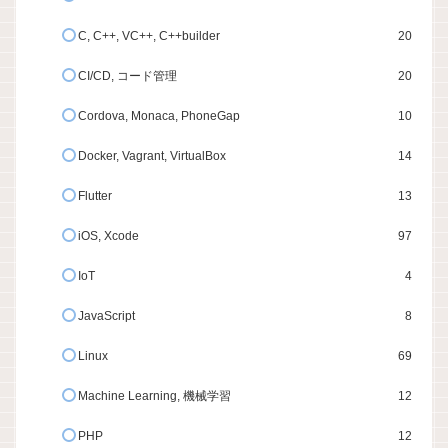
C, C++, VC++, C++builder
20
CI/CD, コード管理
20
Cordova, Monaca, PhoneGap
10
Docker, Vagrant, VirtualBox
14
Flutter
13
iOS, Xcode
97
IoT
4
JavaScript
8
Linux
69
Machine Learning, 機械学習
12
PHP
12