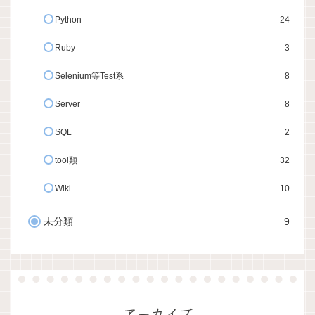
Python
24
Ruby
3
Selenium等Test系
8
Server
8
SQL
2
tool類
32
Wiki
10
未分類
9
アーカイブ