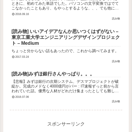
ときに、初めてみた単語でした。パソコンの文字変換ではでて
こなかったこともあり、もやっとするような、、、でも他に表
現ないなと思って納得させていました。携帯電話のキーを押し
2016.09.16
たりするときに...
読み物
[読み物] いいアイデアなんか思いつくはずがない –
東京工業大学エンジニアリングデザインプロジェク
ト – Medium
ちょっと分からない話もあったので、これから調べてみます。
2017.03.24
読み物
[読み物]みずほ銀行さんやっぱり。。。
【悲報】みずほ銀行の次期システム、デスマプロジェクトが破
綻か。完成のメドなく4000億円がパー : IT速報ずっと前から言
われていた話。優秀な人材がどれだけ集まったとしても難しい
（技術的により内部政治的な問題で）感じがしていましたよ
2016.07.06
ね。
読み物
スポンサーリンク