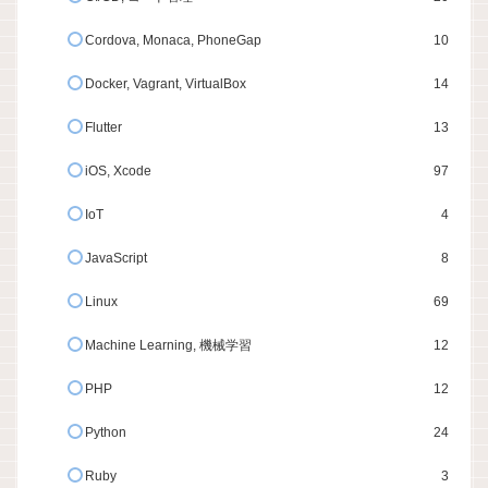
Cordova, Monaca, PhoneGap
10
Docker, Vagrant, VirtualBox
14
Flutter
13
iOS, Xcode
97
IoT
4
JavaScript
8
Linux
69
Machine Learning, 機械学習
12
PHP
12
Python
24
Ruby
3