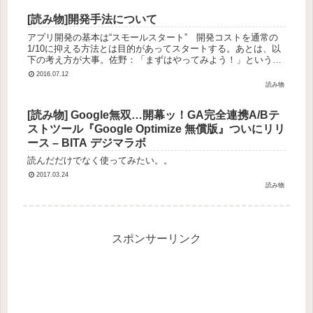
[読み物]開発手法について
アプリ開発の基本は“スモールスタート” 開発コストを通常の
1/10に抑える方法とは目的があってスタートする。あとは、以
下の考え方が大事。佐野：「まずはやってみよう！」という感
じで進めるのがよいと思います。基本的な機能と最低限必要な
2016.07.12
機能を実装...
読み物
[読み物] Google無双…開幕ッ！GA完全連携A/Bテ
ストツール『Google Optimize 無償版』ついにリリ
ース – BITA デジマラボ
読んだだけでなく使ってみたい。。
2017.03.24
読み物
スポンサーリンク