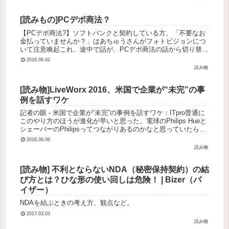
[読みもの]PCデポ商法？
【PCデポ商法?】ソフトバンクと契約している方、「不要なお
金払っていませんか？」はあちゅうさんがフォトビジョンにつ
いて注意喚起これ、途中で話が、PCデポ商法の話から切り替わ
っている気がする。フォトビジョンの話は、数年前に流行っ
2016.09.02
た。みまもりケ...
読み物
[読み物]LiveWorx 2016、米国で企業が“未完”の事
例を話すワケ
記者の眼 - 米国で企業が“未完”の事例を話すワケ：ITpro普通に
このやり方のほうが進化が早いと思った。電球のPhilips Hueと
シェーバーのPhilipsってつながりあるのかなと思っていたら、
同じ企業っぽい。
2016.08.06
読み物
[読み物] 不利とならないNDA（秘密保持契約）の結
び方とは？ひな形の使い回しは危険！ | Bizer（バ
イザー）
NDAを結ぶときの考え方、観点など。
2017.03.03
読み物