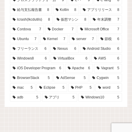
クロスプラットフォーム
9
C++
9
C lang
8
給与支払報告書
8
Kotlin
8
アプリリリース
8
lcrash(lkcdutils)
8
仮想マシン
8
年末調整
7
Cordova
7
Docker
7
Microsoft Office
7
Ubuntu
7
Kernel
7
server
7
節税
6
フリーランス
6
Nexus
6
Android Studio
6
Windows8
6
VirtualBox
6
AWS
6
iOS Developer Program
6
Apache
6
Vagrant
5
BrowserStack
5
AdSense
5
Cygwin
5
mac
5
Eclipse
5
PHP
5
word
5
adb
5
アプリ
5
Windows10
5