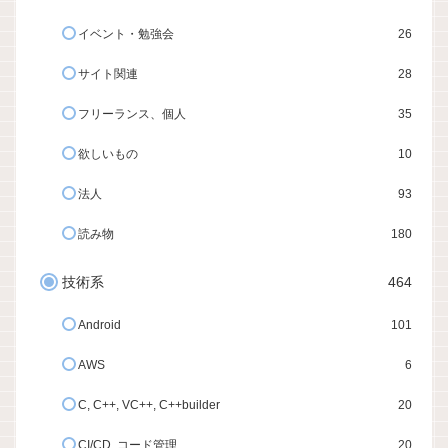
イベント・勉強会
26
サイト関連
28
フリーランス、個人
35
欲しいもの
10
法人
93
読み物
180
技術系
464
Android
101
AWS
6
C, C++, VC++, C++builder
20
CI/CD, コード管理
20