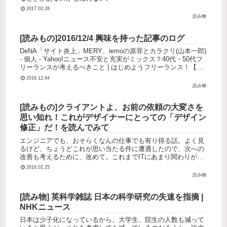
2017.02.28
読み物
[読みもの]2016/12/4 興味を持った記事のログ
DeNA「サイト炎上」MERY、iemoの原罪とカラクリ(山本一郎)
- 個人 - Yahoo!ニュース不安と充実がミックス？40代・50代フ
リーランスが考えるべきこと | はじめようフリーランス！【ク
ラウドワークス】「#MERY」は本当に...
2016.12.04
読み物
[読みもの]クライアントよ、お前の依頼の大変さを
思い知れ！これがデザイナーにとっての「デザイン
修正」だ！を読んでみて
エンジニアでも、おそらくなんの仕事でも有り得る話。よく見
るけど、ちょうどこれが思い当たる件に遭遇したので、次への
改善も考えるために、改めて。これまでITにあまり関わりがな
かった人とは前提の違いがあって当たり前なので、すり合わせ
2016.02.25
をもっとすべき...
読み物
[読み物] 英科学雑誌 日本の科学研究の失速を指摘 |
NHKニュース
日本は少子化になっているから、大学生、院生の人数も減って