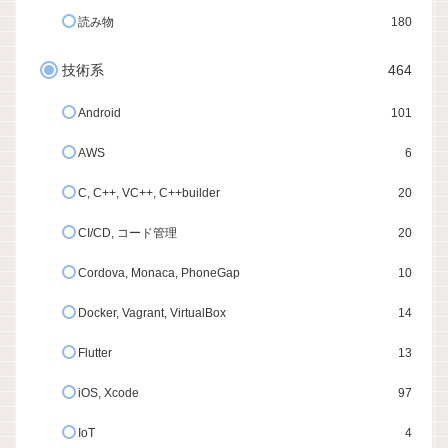
読み物
180
技術系
464
Android
101
AWS
6
C, C++, VC++, C++builder
20
CI/CD, コード管理
20
Cordova, Monaca, PhoneGap
10
Docker, Vagrant, VirtualBox
14
Flutter
13
iOS, Xcode
97
IoT
4