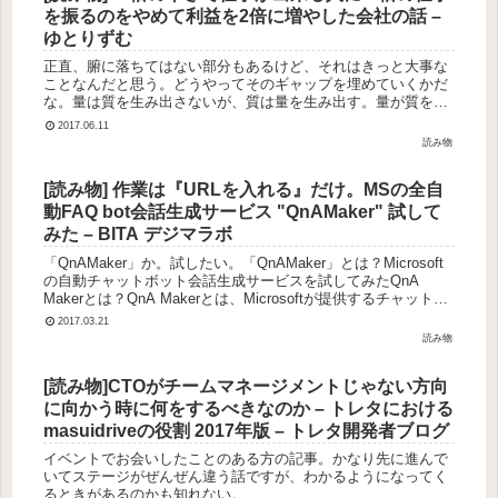
を振るのをやめて利益を2倍に増やした会社の話 –
ゆとりずむ
正直、腑に落ちてはない部分もあるけど、それはきっと大事な
ことなんだと思う。どうやってそのギャップを埋めていくかだ
な。量は質を生み出さないが、質は量を生み出す。量が質を生
み出すような仕事があったとしても、それは時間さえかければ
2017.06.11
誰でも出来るよう...
読み物
[読み物] 作業は『URLを入れる』だけ。MSの全自
動FAQ bot会話生成サービス "QnAMaker" 試して
みた – BITA デジマラボ
「QnAMaker」か。試したい。「QnAMaker」とは？Microsoft
の自動チャットボット会話生成サービスを試してみたQnA
Makerとは？QnA Makerとは、Microsoftが提供するチャットボ
ットのトークスクリプト会話生...
2017.03.21
読み物
[読み物]CTOがチームマネージメントじゃない方向
に向かう時に何をするべきなのか – トレタにおける
masuidriveの役割 2017年版 – トレタ開発者ブログ
イベントでお会いしたことのある方の記事。かなり先に進んで
いてステージがぜんぜん違う話ですが、わかるようになってく
るときがあるのかも知れない。