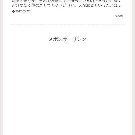
いると思うが、それを考慮しても減っているのだろうか。論文
だけでなく他のことでもそうだけど、人が減るということは不
利になることが多いのか。絶対ではないけど。
2017.03.27
http://www9.nhk...
読み物
スポンサーリンク