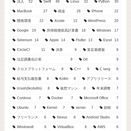
法人
52
Swift
46
Linux
32
Python
30
MacBook
27
税金
26
iPhone
22
開発環境
22
Xcode
22
WordPress
20
Google
19
所得税徴収高計算書
18
Windows
17
Selenium
14
Apple
14
Flutter
13
Excel
13
CircleCI
11
決算
9
算定基礎届
9
法定調書合計表
9
Git
9
クロスプラットフォーム
9
C++
9
C lang
8
給与支払報告書
8
Kotlin
8
アプリリリース
8
lcrash(lkcdutils)
8
仮想マシン
8
年末調整
7
Cordova
7
Docker
7
Microsoft Office
7
Ubuntu
7
Kernel
7
server
7
節税
6
フリーランス
6
Nexus
6
Android Studio
6
Windows8
6
VirtualBox
6
AWS
6