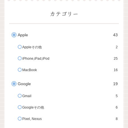
カテゴリー
Apple
43
Appleその他
2
iPhone,iPad,iPod
25
MacBook
16
Google
19
Gmail
5
Googleその他
6
Pixel, Nexus
8