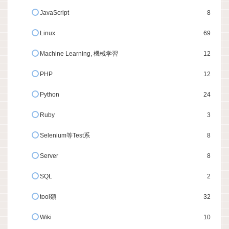
JavaScript
8
Linux
69
Machine Learning, 機械学習
12
PHP
12
Python
24
Ruby
3
Selenium等Test系
8
Server
8
SQL
2
tool類
32
Wiki
10