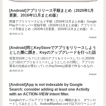
[Android]アプリリリース手順まとめ（2020年1月
更新、2016年11月まとめ版）
関連アプリリリースビルド手順（2016年11月まとめ版）Google
Playデベロッパー登録手順（2016年11月まとめ版）アプリリリ
ース手順まとめ（2020年1月更新、2016年11月まとめ版） ※本
記事最初に注意点一度、APKを登録し...
2016.11.21
Android
[Android]同じKeyStoreでアプリをリリースしよう
とした際に躓き、Keyのアップグレードを行った話
背景2016年ごろ？に1つ目のアプリをリリースしていた2020年
に2つ目のアプリをリリースしようとしたその間に、アプリの
署名の仕組みが変わっていたKeyStoreは新規で作るべきなの
か、既存のKeyを使いまわすべきなのか、新たな疑問が出て
2020.03.19
き...
Android
[Android]App is not indexable by Google
Search; consider adding at least one Activity
with an ACTION-VIEW intent filter.
Googleのサンプルアプリで参考にしたい機能があり、ダウンロ
ードしてみたところ、AndroidManifest.xmlで以下のワーニング