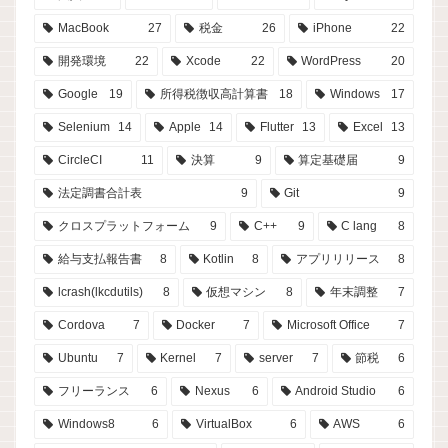
MacBook
27
税金
26
iPhone
22
開発環境
22
Xcode
22
WordPress
20
Google
19
所得税徴収高計算書
18
Windows
17
Selenium
14
Apple
14
Flutter
13
Excel
13
CircleCI
11
決算
9
算定基礎届
9
法定調書合計表
9
Git
9
クロスプラットフォーム
9
C++
9
C lang
8
給与支払報告書
8
Kotlin
8
アプリリリース
8
lcrash(lkcdutils)
8
仮想マシン
8
年末調整
7
Cordova
7
Docker
7
Microsoft Office
7
Ubuntu
7
Kernel
7
server
7
節税
6
フリーランス
6
Nexus
6
Android Studio
6
Windows8
6
VirtualBox
6
AWS
6