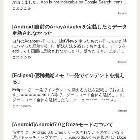
が出てました。App is not indexable by Google Search; consi...
2019.12.16
Android
[Android]自前のArrayAdapterを定義したらデータ
更新されなかった
自前のAdapterを作って、ListViewを使ったものを作っていた時
にハマった経験があり、解決方法を残しておきます。データを
addしても画面に反映されなかったり、落ちたりと。ビルドエ
ラーやワーニングはでてなかったし、デバッグしてもデータ...
2015.10.20
Android
[Eclipse] 便利機能メモ「一発でインデントを揃え
る」
Eclipse で、一発でインデントを揃える方法を記載しておきま
す。＝＝＝＝＝ctrl + A等で、ソースコード全体を選択します。
ソースコード全体を選択したら、メニューバー「ソース」
→「インデントの訂正」を選択します。「インデントの訂正」
2015.09.05
を...
Android
[Android]Android7.0とDozeモードについて
※すでに、Android 8.0 Oreoリリースされているので、かなり
遅いキャッチアップです。。。Android6.0から追加されたDoze