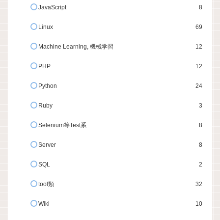
JavaScript
8
Linux
69
Machine Learning, 機械学習
12
PHP
12
Python
24
Ruby
3
Selenium等Test系
8
Server
8
SQL
2
tool類
32
Wiki
10