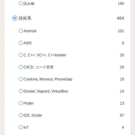
読み物
180
技術系
464
Android
101
AWS
6
C, C++, VC++, C++builder
20
CI/CD, コード管理
20
Cordova, Monaca, PhoneGap
10
Docker, Vagrant, VirtualBox
14
Flutter
13
iOS, Xcode
97
IoT
4