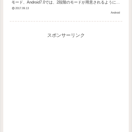
モード、Android7.0では、2段階のモードが用意されるようにな
ったようです。第一段階の制限サ...
2017.09.13
Android
スポンサーリンク