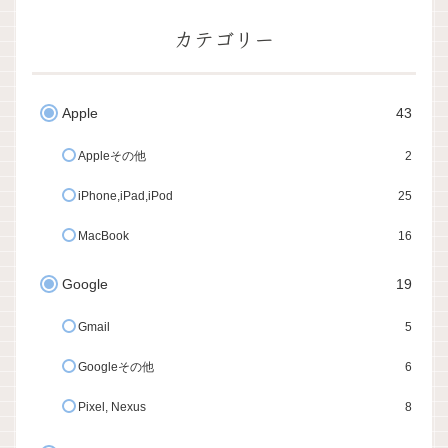
カテゴリー
Apple
43
Appleその他
2
iPhone,iPad,iPod
25
MacBook
16
Google
19
Gmail
5
Googleその他
6
Pixel, Nexus
8