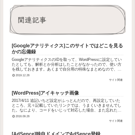
関連記事
[Googleアナリティクス]このサイトではどこを見る
かの忘備録
GoogleアナリティクスのIDを取って、WordPressに設定してい
たとしても、解析とか分析はしたことがなかったので、使い方
を残しておきます。あくまで自分用の特殊なまとめなので、一
般的は話は最後の方に記載したリンクを参照ください。前提
2019.12.26
と...
サイト関連
[WordPress]アイキャッチ画像
2017/4/11 追記いちど設定がふっとんだので、再設定していた
ところ、元々記載していたリンクでは、うまくいきませんでし
た。なにより、コードをいじって対応した場合、また忘れた頃
に悩むので、プラグインで対応しました。＝＝＝＝＝アイキャ
2016.09.26
ッチ画...
サイト関連
[AdSence]独自ドメインでAdSence登録