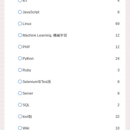
IoT
4
JavaScript
8
Linux
69
Machine Learning, 機械学習
12
PHP
12
Python
24
Ruby
3
Selenium等Test系
8
Server
8
SQL
2
tool類
32
Wiki
10