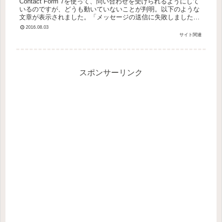
Contact Form 7を使って、問い合わせを受けられるようにして
いるのですが、どうも動いていないことが判明。以下のような
文章が表示されました。「メッセージの送信に失敗しました。
後でもう一度お試し下さい。」＃"後でもう一度〜～～"の部
2016.08.03
分...
サイト関連
スポンサーリンク