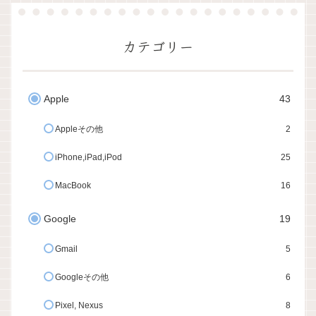
カテゴリー
Apple
43
Appleその他
2
iPhone,iPad,iPod
25
MacBook
16
Google
19
Gmail
5
Googleその他
6
Pixel, Nexus
8