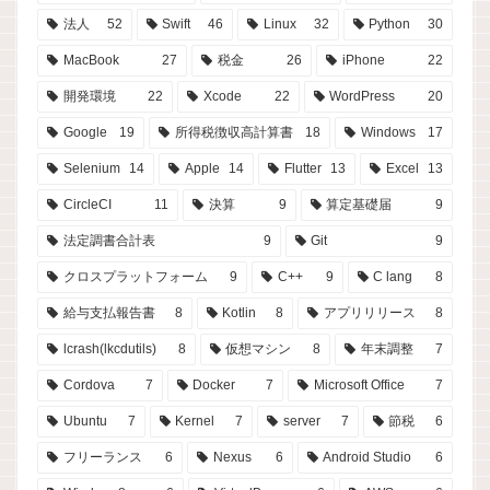
法人
52
Swift
46
Linux
32
Python
30
MacBook
27
税金
26
iPhone
22
開発環境
22
Xcode
22
WordPress
20
Google
19
所得税徴収高計算書
18
Windows
17
Selenium
14
Apple
14
Flutter
13
Excel
13
CircleCI
11
決算
9
算定基礎届
9
法定調書合計表
9
Git
9
クロスプラットフォーム
9
C++
9
C lang
8
給与支払報告書
8
Kotlin
8
アプリリリース
8
lcrash(lkcdutils)
8
仮想マシン
8
年末調整
7
Cordova
7
Docker
7
Microsoft Office
7
Ubuntu
7
Kernel
7
server
7
節税
6
フリーランス
6
Nexus
6
Android Studio
6