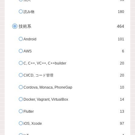
読み物
180
技術系
464
Android
101
AWS
6
C, C++, VC++, C++builder
20
CI/CD, コード管理
20
Cordova, Monaca, PhoneGap
10
Docker, Vagrant, VirtualBox
14
Flutter
13
iOS, Xcode
97