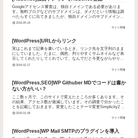
Googleアドセンス審査は、独自ドメインである必要がありま
す。無料ブログなどのサブドメインは、ダメだという情報は調
べたらすぐに出てきましたが、独自ドメインのサブドメインだ
とできるのかどうかって、なかなか情報が得られなかったの
2016.05.18
で、ここに実体...
サイト関連
[WordPress]URLからリンク
実はこれまで記事を書いているとき、リンク先を文字列のまま
にしていました。たまに、偶然、判りやすくサムネイルなど表
示してくれたりしてくれていて、なんでだと今更ながらやり方
を調べました。メディアを追加 URLから挿入 URLを入力
2016.02.27
して追加でも...
サイト関連
[WordPress,SEO]WP Githuber MDでコードは書か
ない方がいい？
ここ数ヶ月で、このサイトで変えたところが多くあります。そ
の結果、アクセス数が激減しています。その調査で分かったこ
とを記載しておきます。変更したことテーマ変更Simplicity2 →
Cocoon としたSEO対策が、All in One ...
2020.01.09
サイト関連
[WordPress]WP Mail SMTPのプラグインを導入