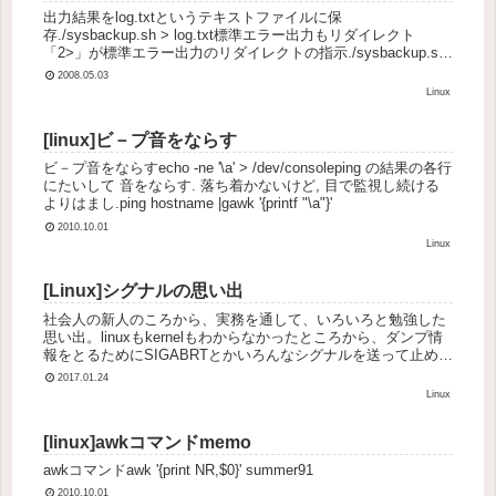
出力結果をlog.txtというテキストファイルに保
存./sysbackup.sh > log.txt標準エラー出力もリダイレクト
「2>」が標準エラー出力のリダイレクトの指示./sysbackup.sh
> log.txt 2> err.t...
2008.05.03
Linux
[linux]ビ－プ音をならす
ビ－プ音をならすecho -ne '\a' > /dev/consoleping の結果の各行
にたいして 音をならす. 落ち着かないけど, 目で監視し続ける
よりはまし.ping hostname |gawk '{printf "\a"}'
2010.10.01
Linux
[Linux]シグナルの思い出
社会人の新人のころから、実務を通して、いろいろと勉強した
思い出。linuxもkernelもわからなかったところから、ダンプ情
報をとるためにSIGABRTとかいろんなシグナルを送って止めて
その違いを調べたり、独自のシグナルやシステムコールを作...
2017.01.24
Linux
[linux]awkコマンドmemo
awkコマンドawk '{print NR,$0}' summer91
2010.10.01