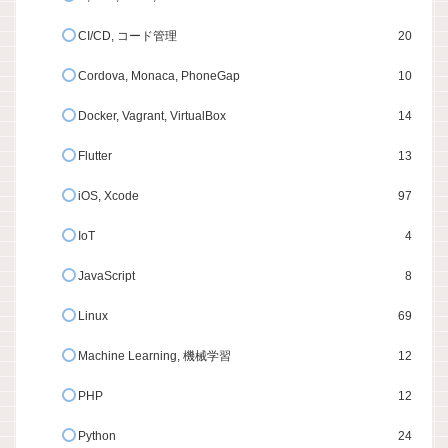
CI/CD, コード管理
20
Cordova, Monaca, PhoneGap
10
Docker, Vagrant, VirtualBox
14
Flutter
13
iOS, Xcode
97
IoT
4
JavaScript
8
Linux
69
Machine Learning, 機械学習
12
PHP
12
Python
24