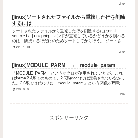
Linux
[linux]ソートされたファイルから重複した行を削除
するには
ソートされたファイルから重複した行を削除するにはort -i
sample.txt | uniquniqコマンドが重複しているかどうかを調べる
のは、隣接する行だけのためソートしてから行う。 ソートされ
ていないときは、-uオプションで1度だけ...
2010.10.01
Linux
[linux]MODULE_PARM → module_param
「MODULE_PARM」というマクロが使用されていたが、これ
はkernel2.4系でのもので、2.6系(gcc4)では定義されていなかっ
た。2.6系では代わりに「module_param」という関数が用意さ
れているので、以下の2行を書き換...
2008.06.08
Linux
スポンサーリンク