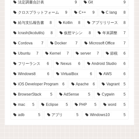
法定調書合計表
9
Git
9
クロスプラットフォーム
9
C++
9
C lang
8
給与支払報告書
8
Kotlin
8
アプリリリース
8
lcrash(lkcdutils)
8
仮想マシン
8
年末調整
7
Cordova
7
Docker
7
Microsoft Office
7
Ubuntu
7
Kernel
7
server
7
節税
6
フリーランス
6
Nexus
6
Android Studio
6
Windows8
6
VirtualBox
6
AWS
6
iOS Developer Program
6
Apache
6
Vagrant
5
BrowserStack
5
AdSense
5
Cygwin
5
mac
5
Eclipse
5
PHP
5
word
5
adb
5
アプリ
5
Windows10
5