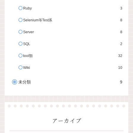
Ruby
3
Selenium等Test系
8
Server
8
SQL
2
tool類
32
Wiki
10
未分類
9
アーカイブ