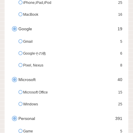
iPhone,iPad,iPod
25
MacBook
16
Google
19
Gmail
5
Googleその他
6
Pixel, Nexus
8
Microsoft
40
Microsoft Office
15
Windows
25
Personal
391
Game
5