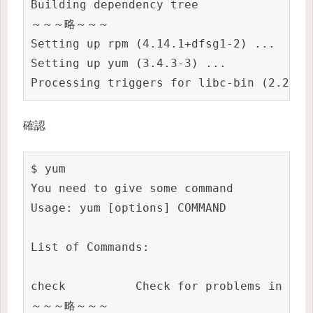
Building dependency tree

～～～略～～～

Setting up rpm (4.14.1+dfsg1-2) ...

Setting up yum (3.4.3-3) ...

Processing triggers for libc-bin (2.27-3
確認
$ yum

You need to give some command

Usage: yum [options] COMMAND

List of Commands:

check          Check for problems in the 
～～～略～～～