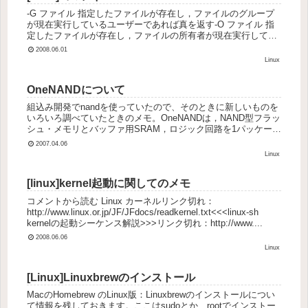
-G ファイル 指定したファイルが存在し，ファイルのグループ
が現在実行しているユーザーであれば真を返す-O ファイル 指
定したファイルが存在し，ファイルの所有者が現在実行してい
るユーザーであれば真を返す-S ファイル 指定したファイルが
2008.06.01
存在...
Linux
OneNANDについて
組込み開発でnandを使っていたので、そのときに新しいものを
いろいろ調べていたときのメモ。OneNANDは，NAND型フラッ
シュ・メモリとバッファ用SRAM，ロジック回路を1パッケージ
に集積したもの。NOR型フラッシュ・メモリのインタフェー...
2007.04.06
Linux
[linux]kernel起動に関してのメモ
コメントから読む Linux カーネルリンク切れ：
http://www.linux.or.jp/JF/JFdocs/readkernel.txt<<<linux-sh
kernelの起動シーケンス解説>>>リンク切れ：http://www....
2008.06.06
Linux
[Linux]Linuxbrewのインストール
MacのHomebrew のLinux版：Linuxbrewのインストールについ
て情報を残しておきます。ここはsudoとか、rootでインストー