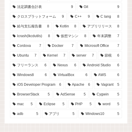
法定調書合計表
9
Git
9
クロスプラットフォーム
9
C++
9
C lang
8
給与支払報告書
8
Kotlin
8
アプリリリース
8
lcrash(lkcdutils)
8
仮想マシン
8
年末調整
7
Cordova
7
Docker
7
Microsoft Office
7
Ubuntu
7
Kernel
7
server
7
節税
6
フリーランス
6
Nexus
6
Android Studio
6
Windows8
6
VirtualBox
6
AWS
6
iOS Developer Program
6
Apache
6
Vagrant
5
BrowserStack
5
AdSense
5
Cygwin
5
mac
5
Eclipse
5
PHP
5
word
5
adb
5
アプリ
5
Windows10
5