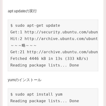
apt updateの実行
$ sudo apt-get update

Get:1 http://security.ubuntu.com/ubuntu 
Hit:2 http://archive.ubuntu.com/ubuntu bi
～～～略～～～

Get:21 http://archive.ubuntu.com/ubuntu 
Fetched 4446 kB in 13s (333 kB/s)

Reading package lists... Done
yumのインストール
$ sudo apt install yum

Reading package lists... Done
