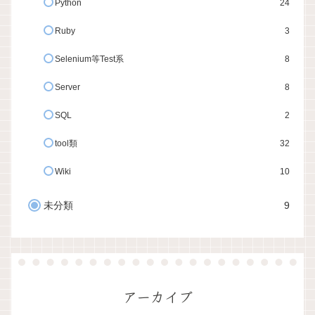
Python
24
Ruby
3
Selenium等Test系
8
Server
8
SQL
2
tool類
32
Wiki
10
未分類
9
アーカイブ