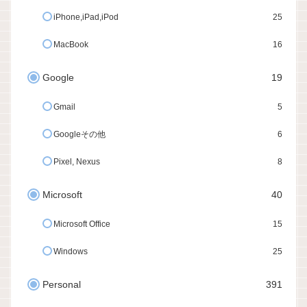
iPhone,iPad,iPod
25
MacBook
16
Google
19
Gmail
5
Googleその他
6
Pixel, Nexus
8
Microsoft
40
Microsoft Office
15
Windows
25
Personal
391