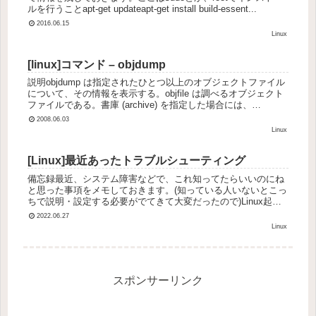
ルを行うことapt-get updateapt-get install build-essent...
2016.06.15
Linux
[linux]コマンド – objdump
説明objdump は指定されたひとつ以上のオブジェクトファイル
について、その情報を表示する。objfile は調べるオブジェクト
ファイルである。書庫 (archive) を指定した場合には、
objdump は書庫のメンバーであるオブジェ...
2008.06.03
Linux
[Linux]最近あったトラブルシューティング
備忘録最近、システム障害などで、これ知ってたらいいのにね
と思った事項をメモしておきます。(知っている人いないとこっ
ちで説明・設定する必要がでてきて大変だったので)Linux起動
時にシェルを実行する方法systemd （今はinitじゃないん...
2022.06.27
Linux
スポンサーリンク