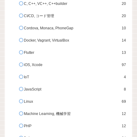
C, C++, VC++, C++builder
20
CI/CD, コード管理
20
Cordova, Monaca, PhoneGap
10
Docker, Vagrant, VirtualBox
14
Flutter
13
iOS, Xcode
97
IoT
4
JavaScript
8
Linux
69
Machine Learning, 機械学習
12
PHP
12