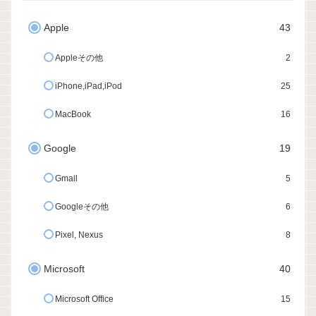
Apple
43
Appleその他
2
iPhone,iPad,iPod
25
MacBook
16
Google
19
Gmail
5
Googleその他
6
Pixel, Nexus
8
Microsoft
40
Microsoft Office
15