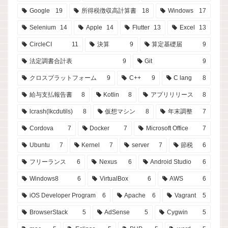
Google
19
所得税徴収高計算書
18
Windows
17
Selenium
14
Apple
14
Flutter
13
Excel
13
CircleCI
11
決算
9
算定基礎届
9
法定調書合計表
9
Git
9
クロスプラットフォーム
9
C++
9
C lang
8
給与支払報告書
8
Kotlin
8
アプリリリース
8
lcrash(lkcdutils)
8
仮想マシン
8
年末調整
7
Cordova
7
Docker
7
Microsoft Office
7
Ubuntu
7
Kernel
7
server
7
節税
6
フリーランス
6
Nexus
6
Android Studio
6
Windows8
6
VirtualBox
6
AWS
6
iOS Developer Program
6
Apache
6
Vagrant
5
BrowserStack
5
AdSense
5
Cygwin
5