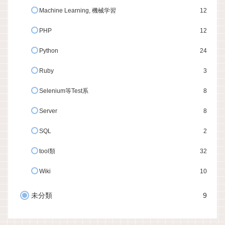
Machine Learning, 機械学習
12
PHP
12
Python
24
Ruby
3
Selenium等Test系
8
Server
8
SQL
2
tool類
32
Wiki
10
未分類
9