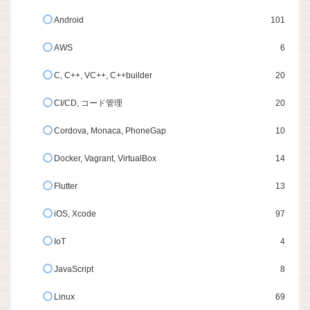
Android
101
AWS
6
C, C++, VC++, C++builder
20
CI/CD, コード管理
20
Cordova, Monaca, PhoneGap
10
Docker, Vagrant, VirtualBox
14
Flutter
13
iOS, Xcode
97
IoT
4
JavaScript
8
Linux
69