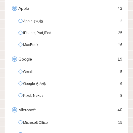
Apple
43
Appleその他
2
iPhone,iPad,iPod
25
MacBook
16
Google
19
Gmail
5
Googleその他
6
Pixel, Nexus
8
Microsoft
40
Microsoft Office
15