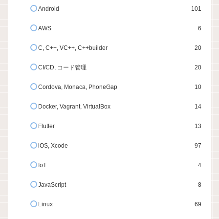
Android
101
AWS
6
C, C++, VC++, C++builder
20
CI/CD, コード管理
20
Cordova, Monaca, PhoneGap
10
Docker, Vagrant, VirtualBox
14
Flutter
13
iOS, Xcode
97
IoT
4
JavaScript
8
Linux
69