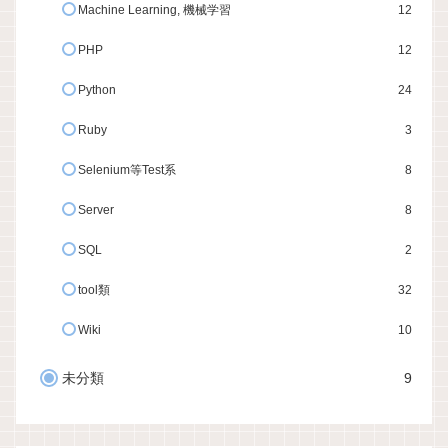
Machine Learning, 機械学習
12
PHP
12
Python
24
Ruby
3
Selenium等Test系
8
Server
8
SQL
2
tool類
32
Wiki
10
未分類
9