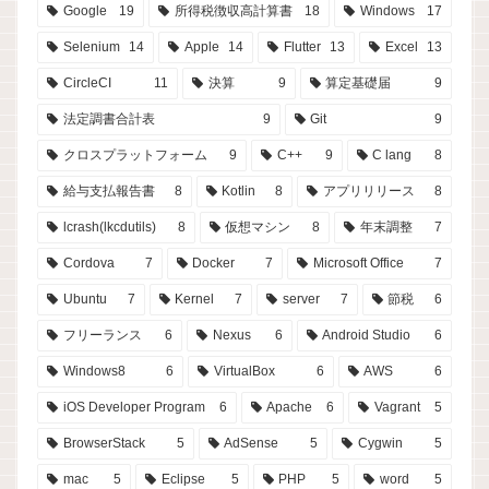
Google
19
所得税徴収高計算書
18
Windows
17
Selenium
14
Apple
14
Flutter
13
Excel
13
CircleCI
11
決算
9
算定基礎届
9
法定調書合計表
9
Git
9
クロスプラットフォーム
9
C++
9
C lang
8
給与支払報告書
8
Kotlin
8
アプリリリース
8
lcrash(lkcdutils)
8
仮想マシン
8
年末調整
7
Cordova
7
Docker
7
Microsoft Office
7
Ubuntu
7
Kernel
7
server
7
節税
6
フリーランス
6
Nexus
6
Android Studio
6
Windows8
6
VirtualBox
6
AWS
6
iOS Developer Program
6
Apache
6
Vagrant
5
BrowserStack
5
AdSense
5
Cygwin
5
mac
5
Eclipse
5
PHP
5
word
5