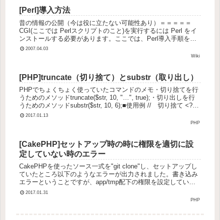
[Perl]導入方法
昔の情報の公開（今は役に立たない可能性あり）＝＝＝＝＝
CGI(ここでは Perlスクリプトのこと)を実行するには Perl をイ
ンストールする必要があります。ここでは、Perl導入手順を記
載します。ダウンロード Active StateのH...
2007.04.03
Wiki
[PHP]truncate（切り捨て）とsubstr（取り出し）
PHPでちょくちょく使っていたコマンドのメモ・切り捨てを行
うためのメソッドtruncate($str, 10, "…", true);・切り出しを行
うためのメソッドsubstr($str, 10, 6);■使用例 // 切り捨て <?
php...
2017.01.13
PHP
[CakePHP]セットアップ時の時に権限を適切に設
定していない時のエラー
CakePHPを使ったソース一式を"git clone"し、セットアップし
ていたところ以下のようなエラーが出力されました。書き込み
エラーということですが、app/tmp配下の権限を設定していな
いためでした。■エラー内容 PHP Warnin...
2017.01.31
PHP