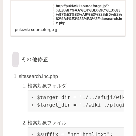
http://pukiwiki.sourceforge.jp/?
%E8%87%AA%E4%BD%9C%E3%83
%97%E3%83%A9%E3%82%B0%E3%
82%A4%E3%83%B3%2Fsitesearch.in
c.php
pukiwiki.sourceforge.jp
その他修正
sitesearch.inc.php
検索対象フォルダ
- $target_dir = './../sfuji/wiki';

+ $target_dir = './wiki ./plugin/2
検索対象ファイル
- $suffix = "htm|html|txt";
