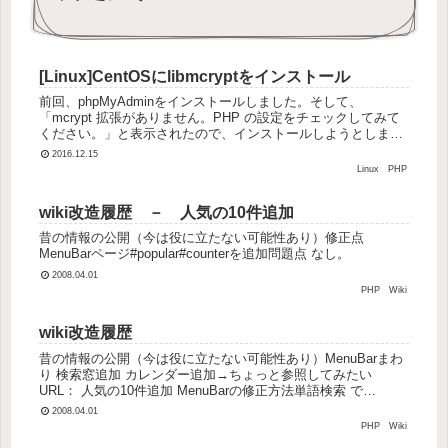
[Linux]CentOSにlibmcryptをインストール
前回、phpMyAdminをインストールしました。そして、
「mcrypt 拡張がありません。PHP の設定をチェックしてみて
ください。」と表示されたので、インストールしようとしまし
た。phpMyAdmin上にリンクはあったものの、ubunt...
2016.12.15
Linux
PHP
wiki改造履歴 － 人気の10件追加
昔の情報の公開（今は役に立たない可能性あり）修正点
MenuBarページ#popular#counterを追加問題点 なし。
2008.04.01
PHP
Wiki
wiki改造履歴
昔の情報の公開（今は役に立たない可能性あり）MenuBarまわ
り 検索窓追加 カレンダー追加→ちょっと参照してみたい
URL： 人気の10件追加 MenuBarの修正方法単語検索 で
MenuBar を検索MenuBar を表示して、編集 M...
2008.04.01
PHP
Wiki