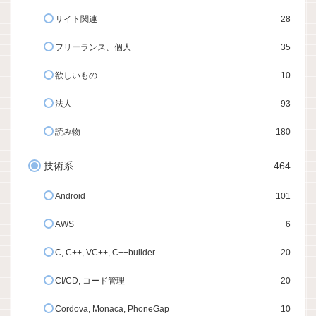
サイト関連
28
フリーランス、個人
35
欲しいもの
10
法人
93
読み物
180
技術系
464
Android
101
AWS
6
C, C++, VC++, C++builder
20
CI/CD, コード管理
20
Cordova, Monaca, PhoneGap
10