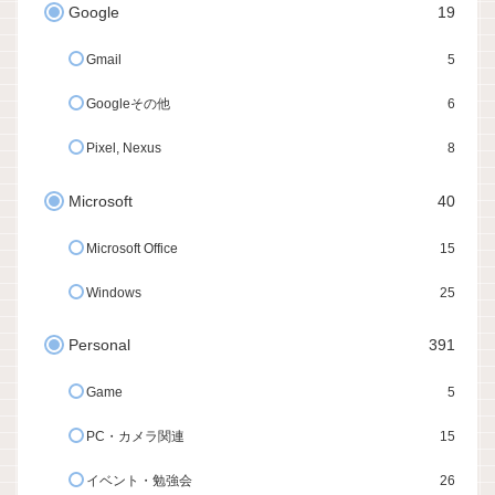
Google
19
Gmail
5
Googleその他
6
Pixel, Nexus
8
Microsoft
40
Microsoft Office
15
Windows
25
Personal
391
Game
5
PC・カメラ関連
15
イベント・勉強会
26