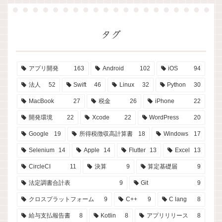
タグ
アプリ開発
163
Android
102
iOS
94
法人
52
Swift
46
Linux
32
Python
30
MacBook
27
税金
26
iPhone
22
開発環境
22
Xcode
22
WordPress
20
Google
19
所得税徴収高計算書
18
Windows
17
Selenium
14
Apple
14
Flutter
13
Excel
13
CircleCI
11
決算
9
算定基礎届
9
法定調書合計表
9
Git
9
クロスプラットフォーム
9
C++
9
C lang
8
給与支払報告書
8
Kotlin
8
アプリリリース
8