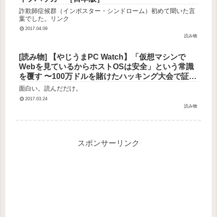
詐欺師症候群（インポスター・シンドローム）初めて聞いた言
葉でした。リンク
2017.04.09
読み物
[読み物] 【やじうまPC Watch】「仮想マシンで
Webを見ているからホストOSは安全」という常識
を覆す 〜100万ドルを賭けたハッキング大会で証明
される – PC Watch
面白い。読んだだけ。
2017.03.24
読み物
スポンサーリンク