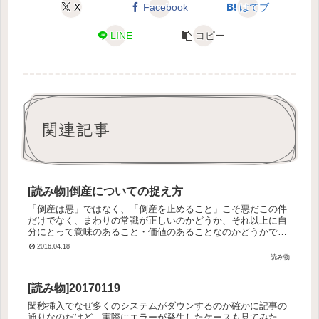
X
Facebook
はてブ
LINE
コピー
関連記事
[読み物]倒産についての捉え方
「倒産は悪」ではなく、「倒産を止めること」こそ悪だこの件
だけでなく、まわりの常識が正しいのかどうか、それ以上に自
分にとって意味のあること・価値のあることなのかどうかで判
断したい。自分にとってというのは、自分一人ではなく、家
2016.04.18
族、友人、仕事仲間...
読み物
[読み物]20170119
閏秒挿入でなぜ多くのシステムがダウンするのか確かに記事の
通りなのだけど、実際にエラーが発生したケースも見てみた