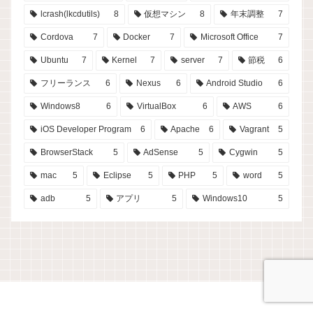
lcrash(lkcdutils)
8
仮想マシン
8
年末調整
7
Cordova
7
Docker
7
Microsoft Office
7
Ubuntu
7
Kernel
7
server
7
節税
6
フリーランス
6
Nexus
6
Android Studio
6
Windows8
6
VirtualBox
6
AWS
6
iOS Developer Program
6
Apache
6
Vagrant
5
BrowserStack
5
AdSense
5
Cygwin
5
mac
5
Eclipse
5
PHP
5
word
5
adb
5
アプリ
5
Windows10
5