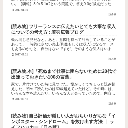
い。【朗報】3.9+5.1=?という問題で、答え9.0が減点だった案
件にフィールズ賞受賞者が結論を出す : しきそく （リンク切
2017.01.19
れ...
読み物
[読み物] フリーランスに伝えたいとても大事な収入
についての考え方 : 若羽広報ブログ
概ね同じ意見だなと。あと、意図を持って計画していることが
あって、一時的に少ない売上(利益もしくは収入)になるケース
もあるのかなと。自分はないですが、そのような知人はいまし
た。大手企業からすると正社員を雇うよりは安く、個人からす
2017.03.21
ると正社員とし...
読み物
[読み物,本]「死ぬまで仕事に困らないために20代で
出逢っておきたい100の言葉」
家で、片付けていた時に見つけた。懐かしくてちょっと読み替
えした。初めて読んだのは30歳超えていたけど。その時には、
いろんな本を読んだり、いろんな人と会っていたので、内容も
そうだよなーと知っていることを確認するような内容が多かっ
2017.09.16
た。読みやすか...
読み物
[読み物] 自己評価が厳しい人がおちいりがちな「イ
ンポスター・シンドローム」を抜け出す方法 ｜ ラ
イフハッカー［日本版］