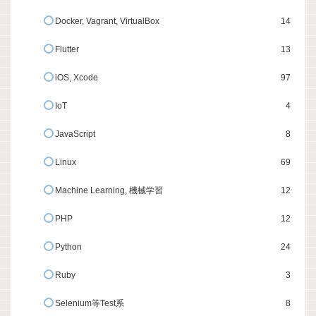
Docker, Vagrant, VirtualBox
14
Flutter
13
iOS, Xcode
97
IoT
4
JavaScript
8
Linux
69
Machine Learning, 機械学習
12
PHP
12
Python
24
Ruby
3
Selenium等Test系
8