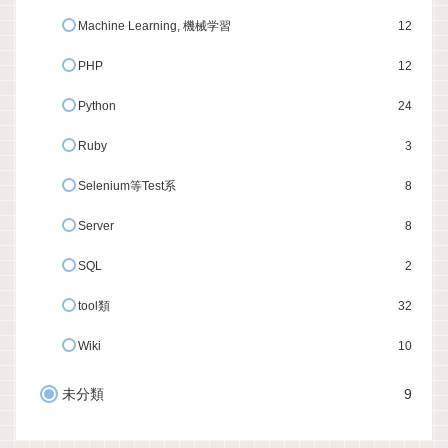
Machine Learning, 機械学習
12
PHP
12
Python
24
Ruby
3
Selenium等Test系
8
Server
8
SQL
2
tool類
32
Wiki
10
未分類
9