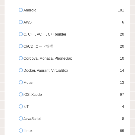
Android
101
AWS
6
C, C++, VC++, C++builder
20
CI/CD, コード管理
20
Cordova, Monaca, PhoneGap
10
Docker, Vagrant, VirtualBox
14
Flutter
13
iOS, Xcode
97
IoT
4
JavaScript
8
Linux
69