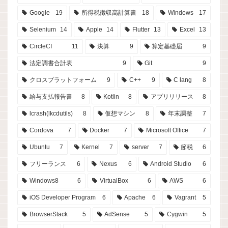
Google
19
所得税徴収高計算書
18
Windows
17
Selenium
14
Apple
14
Flutter
13
Excel
13
CircleCI
11
決算
9
算定基礎届
9
法定調書合計表
9
Git
9
クロスプラットフォーム
9
C++
9
C lang
8
給与支払報告書
8
Kotlin
8
アプリリリース
8
lcrash(lkcdutils)
8
仮想マシン
8
年末調整
7
Cordova
7
Docker
7
Microsoft Office
7
Ubuntu
7
Kernel
7
server
7
節税
6
フリーランス
6
Nexus
6
Android Studio
6
Windows8
6
VirtualBox
6
AWS
6
iOS Developer Program
6
Apache
6
Vagrant
5
BrowserStack
5
AdSense
5
Cygwin
5