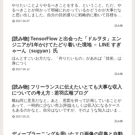
やりたいことよりやるべきことをする、ということ。ただ、や
るべきことが何かって明確にわかっているかどうかが大事だな
と思い出しました。自分の目的通りに戦略的に動いて目標を達
成できている、もしくは達成するまでの道がつかめているから
2017.04.07
こそ、次も正しく...
読み物
[読み物] TensorFlow と出会った「ドルヲタ」エン
ジニアが1年かけてたどり着いた境地 － LINE すぎ
ゃーん（sugyan）氏
ほんとすごいお方だな。「作りたいもの」があれば「技術」は
身につく
2017.04.12
読み物
[読み物] フリーランスに伝えたいとても大事な収入
についての考え方 : 若羽広報ブログ
概ね同じ意見だなと。あと、意図を持って計画していることが
あって、一時的に少ない売上(利益もしくは収入)になるケース
もあるのかなと。自分はないですが、そのような知人はいまし
た。大手企業からすると正社員を雇うよりは安く、個人からす
2017.03.21
ると正社員とし...
読み物
ディープラーニングを用いたエロ画像の収集と自動