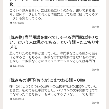
化
こういう試み面白い。次は動画にいくのかな。書いてある通
り、教師データとして与える情報によって処理（拾ってくるデ
ータ）も変わってくる。
2017.04.06
読み物
[読み物] 専門用語を並べてしゃべる専門家は許せな
い、という人は愚かである、という話 – たごもりす
メモ
思っていたのと中身が違っていた。専門的なことを細かく話そ
うとすると、もちろん一般的な方には理解できないものです。
しかし、一般的な方とのコミュニケーションとしては専門的な
用語は使わずに話そうとしますよね。と言いながら、この前、
2017.04.21
ある経営者さんと...
読み物
[読みもの]押下(おうか)にまつわる話 – Qiita
押下(おうか)にまつわる話押下の話携帯電話の開発をしていた
ときに、初めてみた単語でした。パソコンの文字変換ではでて
こなかったこともあり、もやっとするような、、、でも他に表
現ないなと思って納得させていました。携帯電話のキーを押し
2016.09.16
たりするときに...
読み物