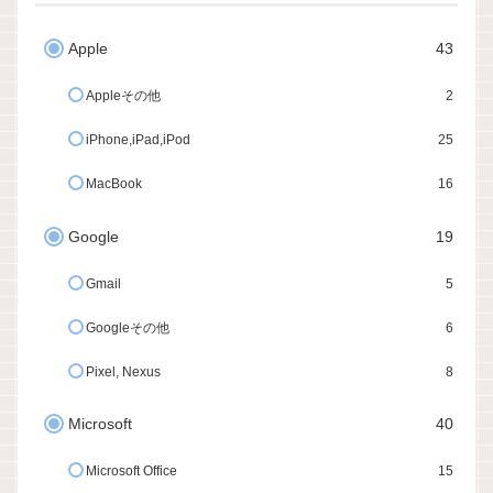
Apple
43
Appleその他
2
iPhone,iPad,iPod
25
MacBook
16
Google
19
Gmail
5
Googleその他
6
Pixel, Nexus
8
Microsoft
40
Microsoft Office
15