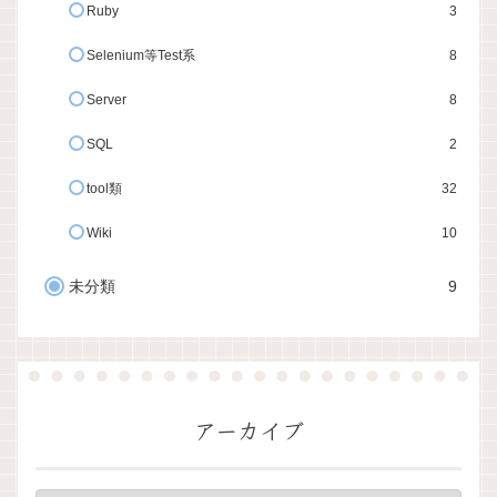
Ruby
3
Selenium等Test系
8
Server
8
SQL
2
tool類
32
Wiki
10
未分類
9
アーカイブ