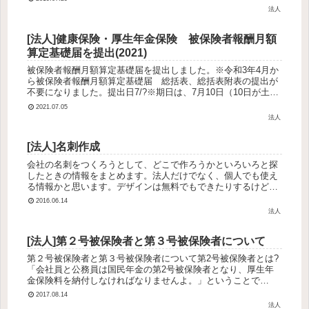
所宛に郵送控えは...
法人
[法人]健康保険・厚生年金保険 被保険者報酬月額
算定基礎届を提出(2021)
被保険者報酬月額算定基礎届を提出しました。※令和3年4月か
ら被保険者報酬月額算定基礎届 総括表、総括表附表の提出が
不要になりました。提出日7/?※期日は、7月10日（10日が土曜
または日曜の場合は翌営業日が提出期限）提出方法届書作成プ
2021.07.05
ログラ...
法人
[法人]名刺作成
会社の名刺をつくろうとして、どこで作ろうかといろいろと探
したときの情報をまとめます。法人だけでなく、個人でも使え
る情報かと思います。デザインは無料でもできたりするけど、
無料だと被る可能性があるので避けました。名刺印刷会社印刷
2016.06.14
の通販 グラフィ...
法人
[法人]第２号被保険者と第３号被保険者について
第２号被保険者と第３号被保険者について第2号被保険者とは?
「会社員と公務員は国民年金の第2号被保険者となり、厚生年
金保険料を納付しなければなりませんよ。」ということで
す。・年金のについて、わかりやすい図が載っていました。
2017.08.14
3．第3号被保険者で...
法人