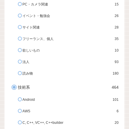
PC・カメラ関連
15
イベント・勉強会
26
サイト関連
28
フリーランス、個人
35
欲しいもの
10
法人
93
読み物
180
技術系
464
Android
101
AWS
6
C, C++, VC++, C++builder
20