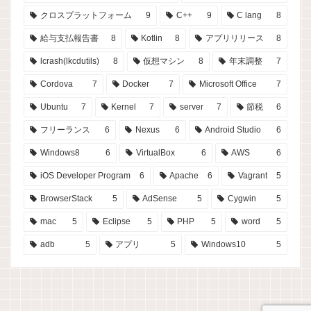
クロスプラットフォーム
9
C++
9
C lang
8
給与支払報告書
8
Kotlin
8
アプリリリース
8
lcrash(lkcdutils)
8
仮想マシン
8
年末調整
7
Cordova
7
Docker
7
Microsoft Office
7
Ubuntu
7
Kernel
7
server
7
節税
6
フリーランス
6
Nexus
6
Android Studio
6
Windows8
6
VirtualBox
6
AWS
6
iOS Developer Program
6
Apache
6
Vagrant
5
BrowserStack
5
AdSense
5
Cygwin
5
mac
5
Eclipse
5
PHP
5
word
5
adb
5
アプリ
5
Windows10
5