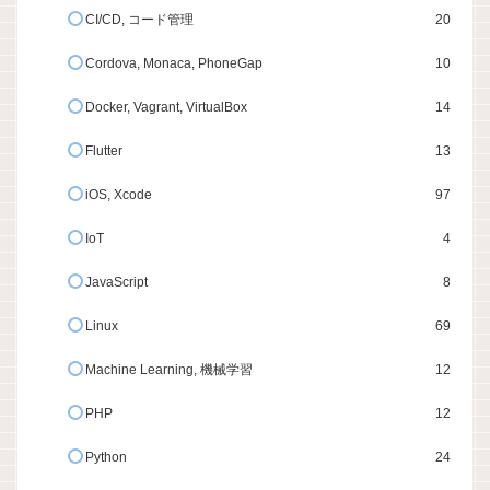
CI/CD, コード管理
20
Cordova, Monaca, PhoneGap
10
Docker, Vagrant, VirtualBox
14
Flutter
13
iOS, Xcode
97
IoT
4
JavaScript
8
Linux
69
Machine Learning, 機械学習
12
PHP
12
Python
24