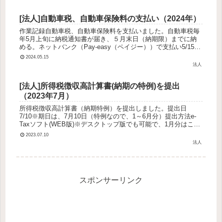
[法人]自動車税、自動車保険料の支払い（2024年）
作業記録自動車税、自動車保険料を支払いました。自動車税毎
年5月上旬に納税通知書が届き、５月末日（納期限）までに納
める。ネットバンク（Pay-easy（ペイジー））で支払い5/15に
約3万円支払いました。自動車保険料自動車購入が7月で、納車
2024.05.15
似...
法人
[法人]所得税徴収高計算書(納期の特例)を提出
（2023年7月）
所得税徴収高計算書（納期特例）を提出しました。提出日
7/10※期日は、7月10日（特例なので、1～6月分）提出方法e-
Taxソフト(WEB版)※デスクトップ版でも可能で、1月分はこっ
ちで出していた。次回からデスクトップ版で行う納付額の算出
2023.07.10
方...
法人
スポンサーリンク