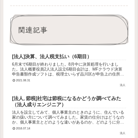
関連記事
[法人]決算、法人税支払い（6期目）
6月末で6期目が終わりました。8月中に決算処理を行いまし
た。法人概要役員2人法人設立6期目会計は、MFクラウド決算
申告書類作成ソフトは、税理士いらず品川区が申告上の住所
※年度の切り替わりのタイミングで登記住所を変更している
2021.08.31
→納税の対象は...
法人
[法人, 節税]社宅は節税になるかどうか調べてみた
（法人成りエンジニア）
法人を設立してみて、個人事業主のときのように、住んでいる
家の扱い方について調べてみました。家賃の仕分けはどうなの
か、個人事業主とどのような違いがあるのか、どのように分け
るのか、などなど。調べた結果として、社宅として契約した方
2016.07.14
が良さげというこ...
法人