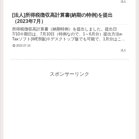
月給...
法人
[法人]所得税徴収高計算書(納期の特例)を提出
（2023年7月）
所得税徴収高計算書（納期特例）を提出しました。提出日
7/10※期日は、7月10日（特例なので、1～6月分）提出方法e-
Taxソフト(WEB版)※デスクトップ版でも可能で、1月分はこっ
ちで出していた。次回からデスクトップ版で行う納付額の算出
2023.07.10
方...
法人
スポンサーリンク