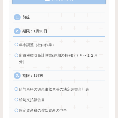
前提
期限：1月20日
年末調整（社内作業）
所得税徴収高計算書(納期の特例) (７月〜１２月
分）
期限：1月末
給与所得の源泉徴収票等の法定調書合計表
給与支払報告書
固定資産税の償却資産の申告