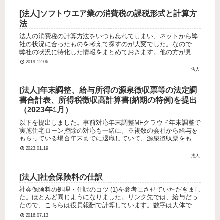
[法人]ソフトウエア業の消費税の課税形式と計算方
法
法人の消費税の計算方法をいつも忘れてしまい、ネットから弊
社の状況に合ったものを考えて探すのが大変でした。なので、
弊社の状況に特化した情報をまとめておきます。他の方が見る
ときの注意点あくまで弊社用記載していない条件、説明を簡略
2019.12.06
化している個所も...
法人
[法人]年末調整、給与所得の源泉徴収票等の法定調
書合計表、所得税徴収高計算書(納期の特例)を提出
（2023年1月）
以下を提出しました。事前対応年末調整MFクラウド年末調整で
実施住宅ローン控除の対応も一緒に。※複数の会社から給与を
もらっている場合年末までに退職していて、源泉徴収票をもら
っているものは、弊社であわせて年末調整、次の年も続く場合
2023.01.19
は、確定申告で...
法人
[法人]社会保険料の仕訳
社会保険料の処理・仕訳のコツ (1)を参考にさせていただきまし
た。ほとんど同じようになりました。リンク先では、給与だっ
たので、こちらは役員報酬で計算しています。数字は大体で
す。 （ 借 方 ） （ 貸 方 ） 4月25日役員報酬 (4
2016.07.13