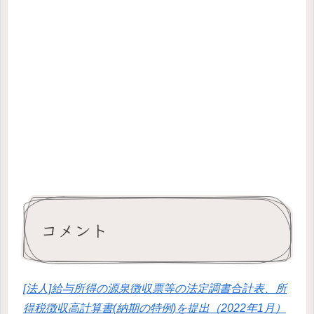
コメント
[法人]給与所得の源泉徴収票等の法定調書合計表、所
得税徴収高計算書(納期の特例)を提出（2022年1月）